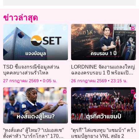
ข่าวล่าสุด
TSD ชี้แจงกรณีข้อมูลส่วน
LORDNINE จัดงานแถลงใหญ่
บุคคลบางส่วนรั่วไหล
ฉลองครบรอบ 1 ปี พร้อมเปิด
ตัวเซิร์ฟฯ ใหม่ “Helena”
27 กรกฎาคม 2569
0:05 น.
26 กรกฎาคม 2569
23:15 น.
“หงส์แดง” สู้ไหม? “เปแอสเช”
“ตุรกี” ไล่แซงทุบ “แซมบ้า” คว้า
ตั้งค่าหัว “บาร์กโกลา” 170
แชมป์ลูกยาง VNL สมัย 2