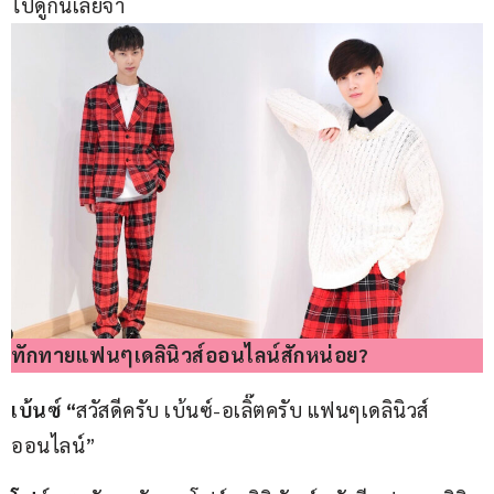
ไปดูกันเลยจ้า
ทักทายแฟนๆเดลินิวส์ออนไลน์สักหน่อย?
เบ้นซ์
 “
สวัสดีครับ เบ้นซ์-อเลิ๊ตครับ แฟนๆเดลินิวส์
ออนไลน์”