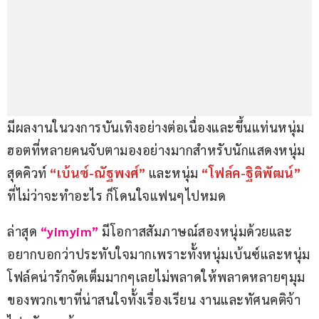
มีผลงานในวงการบันเทิงอย่างต่อเนื่องและขึ้นแท่นหนุ่ม
ฮอตที่หลายคนจับตามองอย่างมากสำหรับนักแสดงหนุ่ม
สุดคิวท์ 
“เบ้นซ์-ณัฐพงศ์” 
และหนุ่ม 
“โฟล์ค-ฐิติพัฒน์”
ที่ไม่ว่าจะทำอะไร ก็โดนใจแฟนๆไปหมด 
ล่าสุด 
“yimyim”
 มีโอกาสสัมภาษณ์สองหนุ่มด้วยและ
อยากบอกว่าประทับใจมากเพราะทั้งหนุ่มเบ้นซ์และหนุ่ม
โฟล์คน่ารักจัดเต็มมากๆเลยไม่พลาดให้พลาดหลายๆมุม
ของพวกเขาที่น่าสนใจทั้งเรื่องเรียน งานและทัศนคติจ้า 