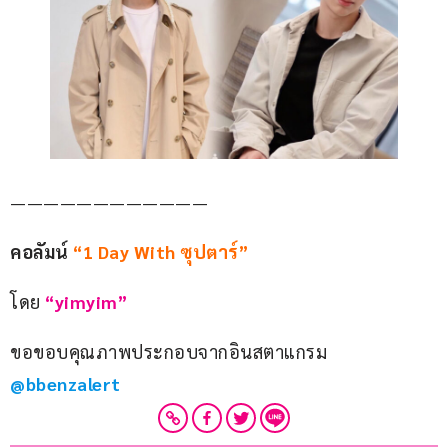
————————————
คอลัมน์ 
“1 Day With ซุปตาร์”
โดย 
“yimyim”
ขอขอบคุณภาพประกอบจากอินสตาแกรม 
@bbenzalert