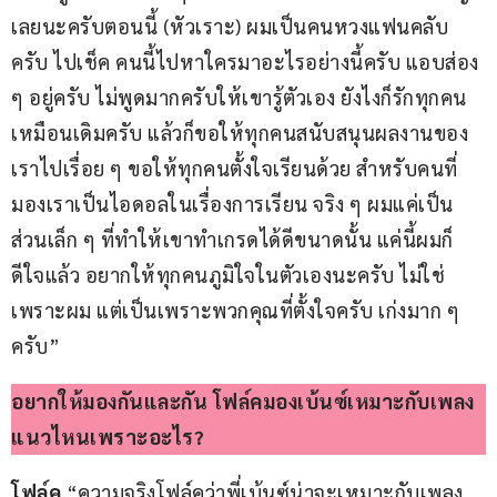
เลยนะครับตอนนี้ (หัวเราะ) ผมเป็นคนหวงแฟนคลับ
ครับ ไปเช็ค คนนี้ไปหาใครมาอะไรอย่างนี้ครับ แอบส่อง 
ๆ อยู่ครับ ไม่พูดมากครับให้เขารู้ตัวเอง ยังไงก็รักทุกคน
เหมือนเดิมครับ แล้วก็ขอให้ทุกคนสนับสนุนผลงานของ
เราไปเรื่อย ๆ ขอให้ทุกคนตั้งใจเรียนด้วย สำหรับคนที่
มองเราเป็นไอดอลในเรื่องการเรียน จริง ๆ ผมแค่เป็น
ส่วนเล็ก ๆ ที่ทำให้เขาทำเกรดได้ดีขนาดนั้น แค่นี้ผมก็
ดีใจแล้ว อยากให้ทุกคนภูมิใจในตัวเองนะครับ ไม่ใช่
เพราะผม แต่เป็นเพราะพวกคุณที่ตั้งใจครับ เก่งมาก ๆ 
ครับ”
อยากให้มองกันและกัน โฟล์คมองเบ้นซ์เหมาะกับเพลง
แนวไหนเพราะอะไร?
โฟล์ค
 “ความจริงโฟล์คว่าพี่เบ้นซ์น่าจะเหมาะกับเพลง