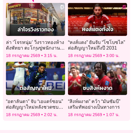
ล่า ‘โจรหนุ่ม’ วิ่งราวทองห้าง
“หงส์แดง” ยันจับ “โซโบซไล”
ดังพัทยา ตะโกนขู่พนักงาน
ต่อสัญญาใหม่ถึงปี 2031
ทำเพราะติดหนี้พนันบอล
18 กรกฎาคม 2569
3:15 น.
18 กรกฎาคม 2569
3:00 น.
“อตาลันตา” จับ “เอแดร์ซอน”
“สิงห์ผงาด” คว้า “มันซัมบี”
ต่อสัญญาใหม่หลังชวดซบผี
เสริมทัพอย่างเป็นทางการ
แดง
18 กรกฎาคม 2569
2:02 น.
18 กรกฎาคม 2569
1:07 น.