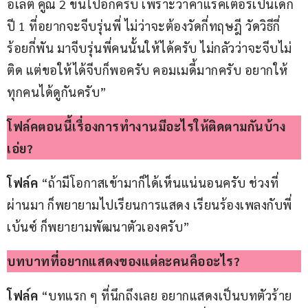
อเลิ๊ต คูณ 2 ขึ้นไปอีกครับ เพราะว่าคาแรคเตอร์เป็นเด็ก
ปี 1 ที่อยากจะจีบรุ่นพี่ ไม่ว่าจะต้องวัดกี่ทฤษฎี วัดวิธีกี่
ร้อยกี่พัน มาจีบรุ่นพี่คนนั้นให้ได้ครับ ไม่กลัวว่าจะจีบไม่
ติด แต่ขอให้ได้จีบก็พอครับ คอมเมดี้มากครับ อยากให้
ทุกคนได้ดูกันครับ”
โฟล์คตอนนี้เรื่องการทำงานมีอะไรให้ติดตามกันบ้าง
เอ่ย?
โฟล์ค
 “ถ้ามีโอกาสเข้ามาก็ได้เห็นแน่นอนครับ ช่วงที่
ผ่านมา ก็พยายามไปเรียนการแสดง เรียนร้องเพลงกับพี่
เบ้นซ์ ก็พยายามพัฒนาตัวเองครับ”
บทบาทที่อยากแสดงของแต่ละคนคืออะไร?
โฟล์ค 
“บทแรก ๆ ที่นึกถึงเลย อยากแสดงเป็นบทตัวร้าย