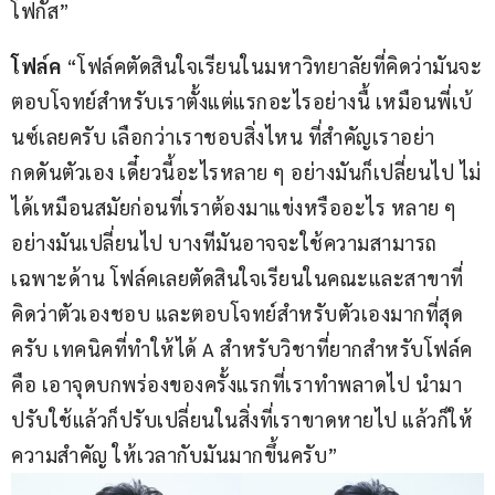
โฟกัส”
โฟล์ค
 “โฟล์คตัดสินใจเรียนในมหาวิทยาลัยที่คิดว่ามันจะ
ตอบโจทย์สำหรับเราตั้งแต่แรกอะไรอย่างนื้ เหมือนพี่เบ้
นซ์เลยครับ เลือกว่าเราชอบสิ่งไหน ที่สำคัญเราอย่า
กดดันตัวเอง เดี๋ยวนี้อะไรหลาย ๆ อย่างมันก็เปลี่ยนไป ไม่
ได้เหมือนสมัยก่อนที่เราต้องมาแข่งหรืออะไร หลาย ๆ 
อย่างมันเปลี่ยนไป บางทีมันอาจจะใช้ความสามารถ
เฉพาะด้าน โฟล์คเลยตัดสินใจเรียนในคณะและสาขาที่
คิดว่าตัวเองชอบ และตอบโจทย์สำหรับตัวเองมากที่สุด
ครับ เทคนิคที่ทำให้ได้ A สำหรับวิชาที่ยากสำหรับโฟล์ค 
คือ เอาจุดบกพร่องของครั้งแรกที่เราทำพลาดไป นำมา
ปรับใช้แล้วก็ปรับเปลี่ยนในสิ่งที่เราขาดหายไป แล้วก็ให้
ความสำคัญ ให้เวลากับมันมากขึ้นครับ”