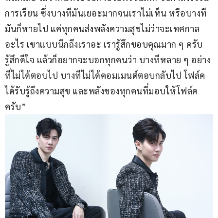
การเรียน ซึ่งบางทีมันเยอะมากจนเราไม่เห็น หรือบางที
มันก็หายไป แค่ทุกคนส่งพลังความสุขไม่ว่าจะเทศกาล
อะไร เขาแบบนึกถึงเราอะ เรารู้สึกขอบคุณมาก ๆ ครับ 
รู้สึกดีใจ แล้วก็อยากจะบอกทุกคนว่า บางทีหลาย ๆ อย่าง
ที่ไม่ได้ตอบไป บางทีไม่ได้คอมเมนต์ตอบกลับไป โฟล์ค
ได้รับรู้ถึงความสุข และพลังของทุกคนที่มอบให้โฟล์ค
ครับ”