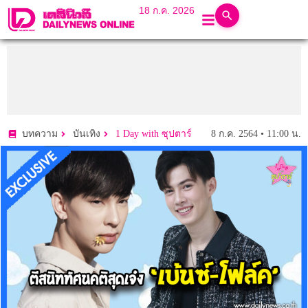
18 ก.ค. 2026
8 ก.ค. 2564 • 11:00 น.
บทความ
บันเทิง
1 Day with ซุปตาร์