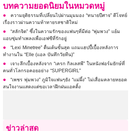
บทความยอดนิยมในหมวดหมู่
ความยุติธรรมที่เปลี่ยนไปผ่านมุมมอง “ทนายปีศาจ” ตีโจทย์
เรื่องราวผ่านความท้าทายรสชาติใหม่
“สลักจิต” ซึ้งในความรักของแฟนๆที่มีต่อ “พุ่มพวง” แย้ม
แอบซุ่มทำเพลงเพื่อเอฟซีที่รักอยู่
“Lexi Minetree” ตื่นเต้นขั้นสุด แถมแฮปปี้เบื้องหลังการ
ทำงานใน “Elle (แอล บันทึกวัยทีน)”
เจาะลึกเบื้องหลังจาก “เครก กิลเลสพี” ในหนังฟอร์มยักษ์ที่
คนทั่วโลกรอคอยอย่าง “SUPERGIRL”
“เพชร พุ่มพวง” ภูมิใจแฟนๆยัง “แม่ผึ้ง” ไม่เสื่อมคลายหยอด
สนใจงานแสดงแต่ขอเวลาฝึกฝนแอคติ้ง
ข่าวล่าสุด