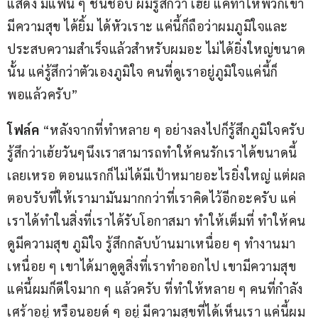
แสดง มีแฟน ๆ ชื่นชอบ ผมรู้สึกว่า เฮ้ย แค่ทำให้พวกเขา
มีความสุข ได้ยิ้ม ได้หัวเราะ แค่นี้ก็ถือว่าผมภูมิใจและ
ประสบความสำเร็จแล้วสำหรับผมอะ ไม่ได้ยิ่งใหญ่ขนาด
นั้น แค่รู้สึกว่าตัวเองภูมิใจ คนที่ดูเราอยู่ภูมิใจแค่นี้ก็
พอแล้วครับ”
โฟล์ค
 “หลังจากที่ทำหลาย ๆ อย่างลงไปก็รู้สึกภูมิใจครับ 
รู้สึกว่าเฮ้ยวันๆนึงเราสามารถทำให้คนรักเราได้ขนาดนี้
เลยเหรอ ตอนแรกก็ไม่ได้มีเป้าหมายอะไรยิ่งใหญ่ แต่ผล
ตอบรับที่ให้เรามามันมากกว่าที่เราคิดไว้อีกอะครับ แค่
เราได้ทำในสิ่งที่เราได้รับโอกาสมา ทำให้เต็มที่ ทำให้คน
ดูมีความสุข ภูมิใจ รู้สึกกลับบ้านมาเหนื่อย ๆ ทำงานมา
เหนื่อย ๆ เขาได้มาดูดูสิ่งที่เราทำออกไป เขามีความสุข 
แค่นี้ผมก็ดีใจมาก ๆ แล้วครับ ที่ทำให้หลาย ๆ คนที่กำลัง
เศร้าอยู่ หรือนอยด์ ๆ อยู่ มีความสุขที่ได้เห็นเรา แค่นี้ผม