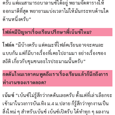
ครับ แต่ผมสามารถบาลานซ์ได้อยู่ พยามจัดตารางให้
ออกมาดีที่สุด พยายามแบ่งเวลาไม่ให้มันกระทบด้านใด
ด้านหนึ่งครับ”
โฟล์คมีปัญหาเรื่องเรียนปรึกษาพี่เบ้นซ์ไหม?
โฟล์ค
 “มีบ้างครับ แต่คณะที่โฟล์คเรียนอาจจะคนละ
แบบกัน แต่ก็มีบางเรื่องที่เคยไปถามมา อย่างเรื่องของ
สถิติ เกี่ยวกับชุมชนอะไรประมาณนั้นครับ”
กดดันไหมเวลาคนพูดถึงเราเรื่องเรียนแล้วก็นึกถึงการ
ทำงานของเราตลอด?
เบ้นซ์ 
“เบ้นซ์ไม่รู้สึกว่ากดดันเลยครับ ตั้งแต่ที่เล่าเลือกจะ
เข้ามาในวงการบันเทิง ม.4 ม.ปลาย ก็รู้สึกว่าทุกงานเป็น
สิ่งใหม่ ๆ สำหรับเบ้นซ์ เบ้นซ์เปิดรับ ได้ทำทุก ๆ ผลงาน