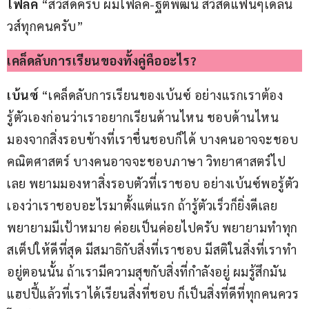
โฟล์ค
 “สวัสดครับ ผมโฟล์ค-ฐิติพัฒน์ สวัสดีแฟนๆเดลินิ
วส์ทุกคนครับ”
เคล็ดลับการเรียนของทั้งคู่คืออะไร?
เบ้นซ์ 
“เคล็ดลับการเรียนของเบ้นซ์ อย่างแรกเราต้อง
รู้ตัวเองก่อนว่าเราอยากเรียนด้านไหน ชอบด้านไหน 
มองจากสิ่งรอบข้างที่เราชื่นชอบก็ได้ บางคนอาจจะชอบ
คณิตศาสตร์ บางคนอาจจะชอบภาษา วิทยาศาสตร์ไป
เลย พยามมองหาสิ่งรอบตัวที่เราชอบ อย่างเบ้นซ์พอรู้ตัว
เองว่าเราชอบอะไรมาตั้งแต่แรก ถ้ารู้ตัวเร็วก็ยิ่งดีเลย 
พยายามมีเป้าหมาย ค่อยเป็นค่อยไปครับ พยายามทำทุก
สเต็ปให้ดีที่สุด มีสมาธิกับสิ่งที่เราชอบ มีสติในสิ่งที่เราทำ
อยู่ตอนนั้น ถ้าเรามีความสุขกับสิ่งที่กำลังอยู่ ผมรู้สึกมัน
แฮปปี้แล้วที่เราได้เรียนสิ่งที่ชอบ ก็เป็นสิ่งที่ดีที่ทุกคนควร