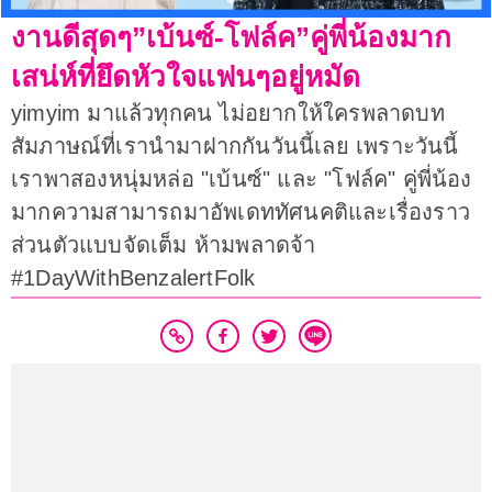
งานดีสุดๆ”เบ้นซ์-โฟล์ค”คู่พี่น้องมาก
เสน่ห์ที่ยึดหัวใจแฟนๆอยู่หมัด
yimyim มาแล้วทุกคน ไม่อยากให้ใครพลาดบท
สัมภาษณ์ที่เรานำมาฝากกันวันนี้เลย เพราะวันนี้
เราพาสองหนุ่มหล่อ "เบ้นซ์" และ "โฟล์ค" คู่พี่น้อง
มากความสามารถมาอัพเดททัศนคติและเรื่องราว
ส่วนตัวแบบจัดเต็ม ห้ามพลาดจ้า
#1DayWithBenzalertFolk