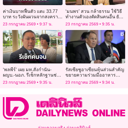
ค่าเงินบาทฟื้นตัว แตะ 33.77
‘มนพร’ สวน กล้าธรรม ใช้วิธี
บาท ระวังผันผวนจากสงคราม
ทำงานตัวเองตัดสินคนอื่น ยัน
สหรัฐ-อิหร่าน
‘สุริยะ’ ยึดความเหมาะสมไม่มี
23 กรกฎาคม 2569
9:37 น.
23 กรกฎาคม 2569
9:35 น.
เรียกผลประโยชน์
‘พลพีร์’ เผย มท.สั่งกำนัน-
รัสเซียชูอาเซียนหุ้นส่วนสำคัญ
ผญบ.-นอภ. รีเช็กหลักฐานช่วย
ขยายความร่วมมืออาหาร
อุทธรณ์บัตรคนจน
พลังงาน และดิจิทัล
23 กรกฎาคม 2569
9:35 น.
23 กรกฎาคม 2569
9:34 น.
อ่านความจริง อ่านเดลินิวส์