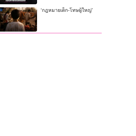
‘กฎหมายเด็ก-โทษผู้ใหญ่’