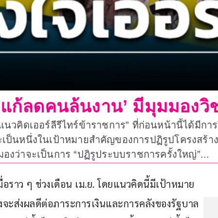
 ‘แก้ลดคนล้นงาน’ มีมุมมองวิ
นวคิดเออร์ลีรีไทร์ข้าราชการ” ที่ก่อนหน้านี้ได้
ะเป็นหนึ่งในเป้าหมายสำคัญของการปฏิรูปโครงสร้า
นมองว่าจะเป็นการ “ปฏิรูประบบราชการครั้งใหญ่”...
มื่อราว ๆ ช่วงเดือน เม.ย. โดยแนวคิดนี้มีเป้าหมาย
่งจะส่งผลดีต่อภาระการเงินและการคลังของรัฐบาล 