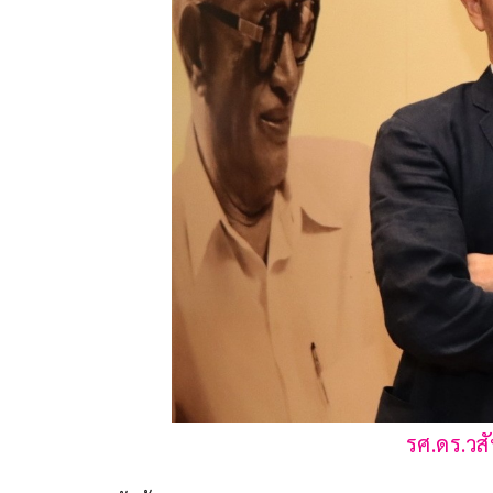
รศ.ดร.วสั