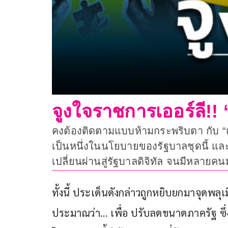
จูงใจราชการเออร์ลี!!
คงต้องติดตามแบบห้ามกระพริบตา กับ “แ
เป็นหนึ่งในนโยบายของรัฐบาลชุดนี้ แล
เปลี่ยนผ่านสู่รัฐบาลดิจิทัล จนมีหลายค
ทั้งนี้ ประเด็นดังกล่าวถูกหยิบยกมาจุดพลุเ
ประมาณว่า… เพื่อ ปรับลดขนาดภาครัฐ ซึ