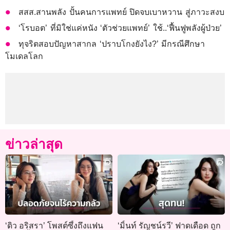
สสส.สานพลัง ปั้นคนการแพทย์ ปิดจบเบาหวาน สู่ภาวะสงบ
‘โรบอต’ ที่มิใช่แค่หนัง ‘ตัวช่วยแพทย์’ ใช้..‘ฟื้นฟูพลังผู้ป่วย’
ทุจริตสอบปัญหาสากล ‘ปราบโกงยังไง?’ มีกรณีศึกษา
โมเดลโลก
ข่าวล่าสุด
‘ดิว อริสรา’ โพสต์ซึ้งถึงแฟน
‘มิ้นท์ รัญชน์รวี’ ฟาดเดือด ถูก