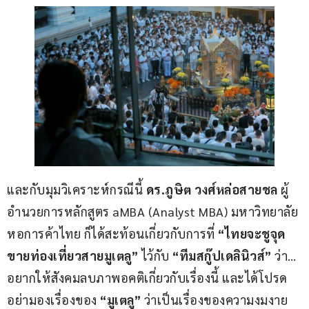
และกับมุมวิเคราะห์กรณีนี้ 
ดร.ภูษิต วงศ์หล่อสายชล 
ผู้
อำนวยการหลักสูตร aMBA (Analyst MBA) มหาวิทยาลัย
หอการค้าไทย ก็ได้สะท้อนเกี่ยวกับการที่ 
“ไทยจะชูจุด
ขายท่องเที่ยวสายมูเตลู”
 ไว้กับ 
“ทีมสกู๊ปเดลินิวส์” 
ว่า… 
อยากให้สังคมลบภาพอคติเกี่ยวกับเรื่องนี้ และได้โปรด
อย่ามองเรื่องของ 
“มูเตลู” 
ว่าเป็นเรื่องของความงมงาย 