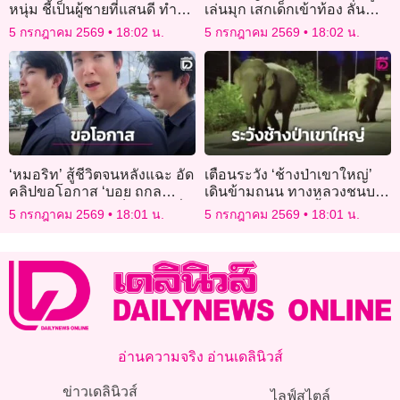
หนุ่ม ชี้เป็นผู้ชายที่แสนดี ทำ
เล่นมุก เสกเด็กเข้าท้อง ลั่น
รู้สึกปลอดภัยจนไร้ความกลัว
ไม่มีใครควรถูกลดคุณค่า
5 กรกฎาคม 2569
18:02 น.
5 กรกฎาคม 2569
18:02 น.
‘หมอริท’ สู้ชีวิตจนหลังแฉะ อัด
เตือนระวัง ‘ช้างป่าเขาใหญ่’
คลิปขอโอกาส ‘บอย ถกล
เดินข้ามถนน ทางหลวงชนบท
เกียรติ’ รับกลับไปเป็นดารา ลั่น
3052 ปากช่อง-วังน้ำเขียว ยาม
5 กรกฎาคม 2569
18:01 น.
5 กรกฎาคม 2569
18:01 น.
จะเปลี่ยนตัวเองใหม่!
วิกาล
อ่านความจริง อ่านเดลินิวส์
ข่าวเดลินิวส์
ไลฟ์สไตล์