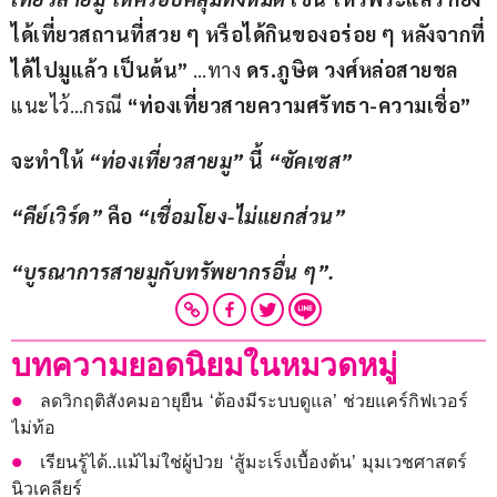
ได้เที่ยวสถานที่สวย ๆ หรือได้กินของอร่อย ๆ หลังจากที่
ได้ไปมูแล้ว เป็นต้น”
 …ทาง 
ดร.ภูษิต วงศ์หล่อสายชล 
แนะไว้…กรณี 
“ท่องเที่ยวสายความศรัทธา-ความเชื่อ”
จะทำให้ 
“ท่องเที่ยวสายมู”
 นี้ 
“ซัคเซส”
“คีย์เวิร์ด” 
คือ 
“เชื่อมโยง-ไม่แยกส่วน”
“บูรณาการสายมูกับทรัพยากรอื่น ๆ”.
บทความยอดนิยมในหมวดหมู่
ลดวิกฤติสังคมอายุยืน ‘ต้องมีระบบดูแล’ ช่วยแคร์กิฟเวอร์
ไม่ท้อ
เรียนรู้ได้..แม้ไม่ใช่ผู้ป่วย ‘สู้มะเร็งเบื้องต้น’ มุมเวชศาสตร์
นิวเคลียร์