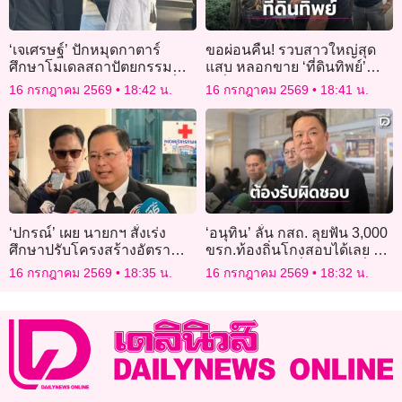
‘เจเศรษฐ์’ ปักหมุดกาตาร์
ขอผ่อนคืน! รวบสาวใหญ่สุด
ศึกษาโมเดลสถาปัตยกรรม
แสบ หลอกขาย ‘ที่ดินทิพย์’
ร่วมสมัย ยกระดับงานท้องถิ่น-
เหยื่อสูญร่วม 10 ล้าน
16 กรกฎาคม 2569
18:42 น.
16 กรกฎาคม 2569
18:41 น.
รุดเยี่ยมให้กำลังใจทีมสถานทูต
โดฮา
‘ปกรณ์’ เผย นายกฯ สั่งเร่ง
‘อนุทิน’ ลั่น กสถ. ลุยฟัน 3,000
ศึกษาปรับโครงสร้างอัตรา
ขรก.ท้องถิ่นโกงสอบได้เลย ไม่
กำลัง นำ AI ยกระดับ
ต้องรอนายกฯ นั่งหัวโต๊ะ ลั่น
16 กรกฎาคม 2569
18:35 น.
16 กรกฎาคม 2569
18:32 น.
ประสิทธิภาพราชการ พร้อม
ทำผิดต้องรับผิดชอบ
ทบทวนระบบจ้างงาน ค่า
ตอบแทน และสวัสดิการก่อน
เสนอ ครม. พิจารณา