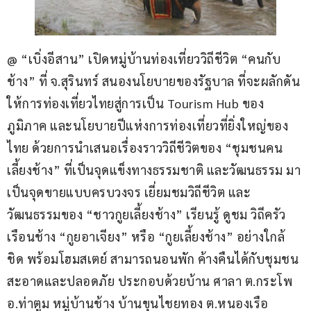
@ “เบิ่งอีสาน” เปิดหมู่บ้านท่องเที่ยววิถีชีวิต “คนกับ
ช้าง” ที่ จ.สุรินทร์ สนองนโยบายของรัฐบาล ที่จะผลักดัน
ให้การท่องเที่ยวไทยสู่การเป็น Tourism Hub ของ
ภูมิภาค และนโยบายปีแห่งการท่องเที่ยวที่ยิ่งใหญ่ของ
ไทย ด้วยการนำเสนอเรื่องราววิถีชีวิตของ “ชุมชนคน
เลี้ยงช้าง” ที่เป็นจุดแข็งทางธรรมชาติ และวัฒนธรรม มา
เป็นจุดขายแบบครบวงจร เยี่ยมชมวิถีชีวิต และ
วัฒนธรรมของ “ชาวกูยเลี้ยงช้าง” เรียนรู้ ดูชม วิถีครัว
เรือนช้าง “กูยอาเจียง” หรือ “กูยเลี้ยงช้าง” อย่างใกล้
ชิด พร้อมโฮมสเตย์ สามารถนอนพัก ค้างคืนได้กับชุมชน 
สะอาดและปลอดภัย ประกอบด้วยบ้าน ศาลา ต.กระโพ 
อ.ท่าตูม หมู่บ้านช้าง บ้านขุนไชยทอง ต.หนองเรือ 