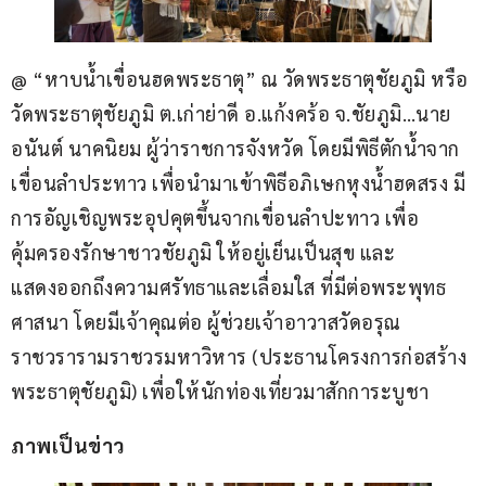
@ “หาบน้ำเขื่อนฮดพระธาตุ” ณ วัดพระธาตุชัยภูมิ หรือ
วัดพระธาตุชัยภูมิ ต.เก่าย่าดี อ.แก้งคร้อ จ.ชัยภูมิ…นาย
อนันต์ นาคนิยม ผู้ว่าราชการจังหวัด โดยมีพิธีตักน้ำจาก
เขื่อนลำประทาว เพื่อนำมาเข้าพิธีอภิเษกหุงน้ำฮดสรง มี
การอัญเชิญพระอุปคุตขึ้นจากเขื่อนลำปะทาว เพื่อ
คุ้มครองรักษาชาวชัยภูมิ ให้อยู่เย็นเป็นสุข และ
แสดงออกถึงความศรัทธาและเลื่อมใส ที่มีต่อพระพุทธ
ศาสนา โดยมีเจ้าคุณต่อ ผู้ช่วยเจ้าอาวาสวัดอรุณ
ราชวรารามราชวรมหาวิหาร (ประธานโครงการก่อสร้าง
พระธาตุชัยภูมิ) เพื่อให้นักท่องเที่ยวมาสักการะบูชา
ภาพเป็นข่าว