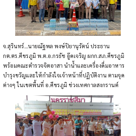
จ.สุรินทร์…นายณัฐพล พงษ์ปิยานุรัตน์ ประธาน 
กต.ตร.ศีขรภูมิ พ.ต.อ.กรธัช อู๊ดเจริญ ผกก.สภ.ศีขรภูมิ 
พร้อมคณะตำรวจจิตอาสา นำน้ำและเครื่องดื่มอาหาร 
บำรุงขวัญและให้กำลังใจเจ้าหน้าที่ปฏิบัติงาน ตามจุด
ต่างๆ ในเขตพื้นที่ อ.ศีขรภูมิ ช่วงเทศกาลสงกรานต์