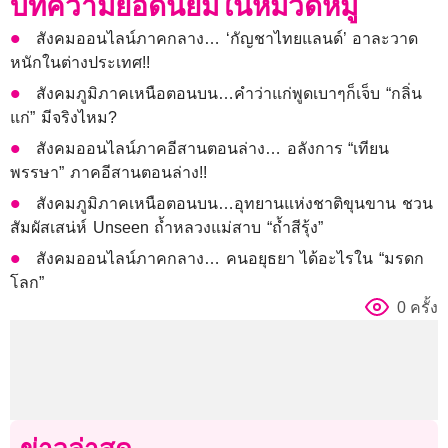
บทความยอดนิยมในหมวดหมู่
สังคมออนไลน์ภาคกลาง… ‘กัญชาไทยแลนด์’ อาละวาด
หนักในต่างประเทศ!!
สังคมภูมิภาคเหนือตอนบน…คำว่าแก่พูดเบาๆก็เจ็บ “กลิ่น
แก่” มีจริงไหม?
สังคมออนไลน์ภาคอีสานตอนล่าง… อลังการ “เทียน
พรรษา” ภาคอีสานตอนล่าง!!
สังคมภูมิภาคเหนือตอนบน…อุทยานแห่งชาติขุนขาน ชวน
สัมผัสเสน่ห์ Unseen ถ้ำหลวงแม่สาบ “ถ้ำสีรุ้ง”
สังคมออนไลน์ภาคกลาง… คนอยุธยา ได้อะไรใน “มรดก
โลก”
0 ครั้ง