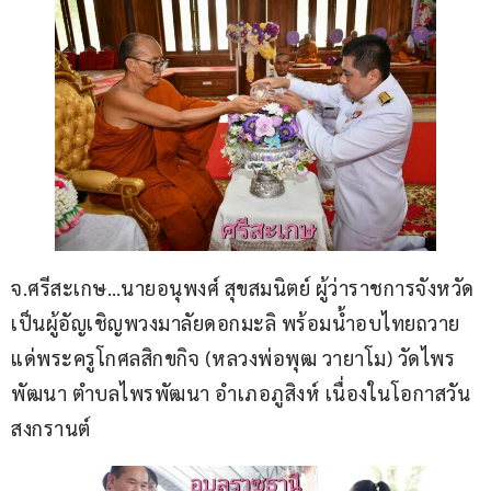
จ.ศรีสะเกษ…นายอนุพงศ์ สุขสมนิตย์ ผู้ว่าราชการจังหวัด 
เป็นผู้อัญเชิญพวงมาลัยดอกมะลิ พร้อมน้ำอบไทยถวาย
แด่พระครูโกศลสิกขกิจ (หลวงพ่อพุฒ วายาโม) วัดไพร
พัฒนา ตำบลไพรพัฒนา อำเภอภูสิงห์ เนื่องในโอกาสวัน
สงกรานต์