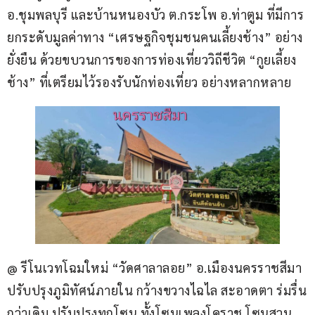
อ.ชุมพลบุรี และบ้านหนองบัว ต.กระโพ อ.ท่าตูม ที่มีการ
ยกระดับมูลค่าทาง “เศรษฐกิจชุมชนคนเลี้ยงช้าง” อย่าง
ยั่งยืน ด้วยขบวนการของการท่องเที่ยววิถีชีวิต “กูยเลี้ยง
ช้าง” ที่เตรียมไว้รองรับนักท่องเที่ยว อย่างหลากหลาย
@ รีโนเวทโฉมใหม่ “วัดศาลาลอย” อ.เมืองนครราชสีมา 
ปรับปรุงภูมิทัศน์ภายใน กว้างขวางไฉไล สะอาดตา ร่มรื่น
กว่าเดิม ปรับปรุงทุกโซน ทั้งโซนเพลงโคราช โซนสวน