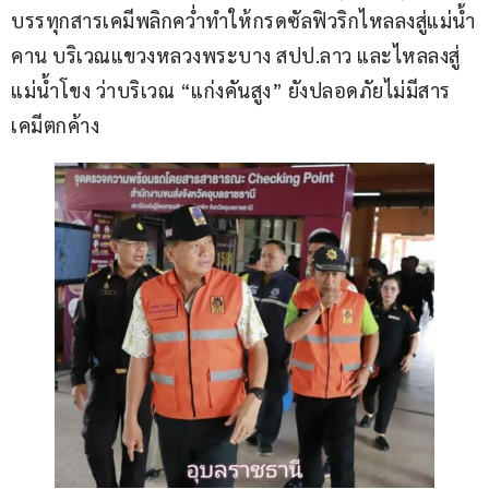
บรรทุกสารเคมีพลิกคว่ำทำให้กรดซัลฟิวริกไหลลงสู่แม่น้ำ
คาน บริเวณแขวงหลวงพระบาง สปป.ลาว และไหลลงสู่
แม่น้ำโขง ว่าบริเวณ “แก่งคันสูง” ยังปลอดภัยไม่มีสาร
เคมีตกค้าง