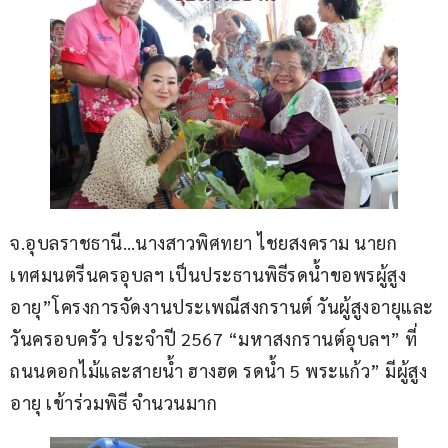
จ.อุบลราชธานี…นางสาวพิศทยา ไชยสงคราม นายก
เทศมนตรีนครอุบลฯ เป็นประธานพิธีรดน้ำขอพรผู้สูง
อายุ”โครงการจัดงานประเพณีสงกรานต์ วันผู้สูงอายุและ
วันครอบครัว ประจำปี 2567 “มหาสงกรานต์อุบลฯ” ที่ 
ถนนดอกไม้และสายน้ำ ฮางฮด รดน้ำ 5 พระแก้ว” มีผู้สูง
อายุ เข้าร่วมพิธี จำนวนมาก