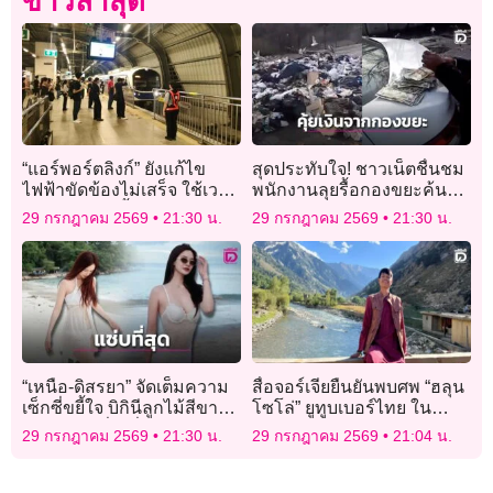
ข่าวล่าสุด
“แอร์พอร์ตลิงก์” ยังแก้ไข
สุดประทับใจ! ชาวเน็ตชื่นชม
ไฟฟ้าขัดข้องไม่เสร็จ ใช้เวลา
พนักงานลุยรื้อกองขยะค้นหา
เดินทางนานขึ้น 30 นาที ขอ
ซองใส่เงินกว่า 160,000 คืน
29 กรกฎาคม 2569
21:30 น.
29 กรกฎาคม 2569
21:30 น.
คืนค่าอยู่เกินเวลาได้
เจ้าของ
“เหนือ-ดิสรยา” จัดเต็มความ
สื่อจอร์เจียยืนยันพบศพ “ฮลุน
เซ็กซี่ขยี้ใจ บิกินีลูกไม้สีขาว
โซโล่” ยูทูบเบอร์ไทย ใน
สะอาดตา ยิ่งดูยิ่งสะกดใจ!
โรงแรมที่กรุงทบิลิซี
29 กรกฎาคม 2569
21:30 น.
29 กรกฎาคม 2569
21:04 น.