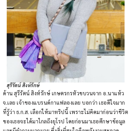
สุรีรัตน์ สิงห์รักษ์
ด้าน สุรีรัตน์ สิงห์รักษ์ เกษตรกรหัวขบวนจาก อ.นาแห้ว 
จ.เลย เจ้าของแบรนด์กาแฟลองเลย บอกว่า เธอดีใจมาก
ที่รู้ว่า ธ.ก.ส. เลือกให้มาทริปนี้ เพราะไม่คิดมาก่อนว่าชีวิต
ของเธอจะได้มาไกลถึงยุโรป โดยก่อนมาเธอศึกษาข้อมูล
และมีคำถามมากมาย ซึ่งสิ่งที่สนใจคือพลังงานสะอาด