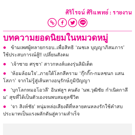
ศิริโรจน์ ศิริแพทย์ : รายงาน
บทความยอดนิยมในหมวดหมู่
ข้ามเพศผู้ทลายกรอบ..เพื่อสิทธิ ‘ณชเล บุญญาภิสมภาร’
ใช้ประสบการณ์สู้!! เปลี่ยนสังคม
‘เจ้าซาย ศรุชา’ สาวกหงส์แดงรุ่นลิมิเต็ด
‘ห้อมล้อมใจ’..ภายใต้โลกสีคราม ‘กุ๊กกิ๊ก-กมลชนก แสน
โสภา’ จากไม่รู้สู่เส้นทางอนุรักษ์ภูมิปัญญา
‘บุกโลกหมอโอวลี’ อินฟลูฯ คนดัง ‘นพ.วุฒิชัย กำเนิดกาลึ
ม’ สุขที่ได้เป็นตัวเองจนพบสมดุลชีวิต
‘จา สิงห์ชัย’ หนุ่มหล่อเสียงดีที่หลายคนหลงรักใช้คำสบ
ประมาทเป็นแรงผลักดันสู่ความสำเร็จ