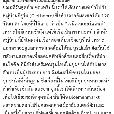
หมู่บ้าน Giethoorn เวนิสเนเธอร์แลนด์
ขณะที่วันสุดท้ายของทริปนี้ เราได้เดินทางแต่เช้าไปยัง 
หมู่บ้านกีธูร์น (Giethoorn) ซึ่งห่างจากอัมสเตอร์ดัม 120 
กิโลเมตร โดยที่นี่ได้ฉายาว่าเป็น “เวนิสเนเธอร์แลนด์” 
เพราะไม่มีถนนเข้าถึง แต่ใช้เรือเป็นพาหนะหลัก อีกทั้ง
หมู่บ้านนี้ยังโดดเด่นเรื่องท่องเที่ยวเชิงอนุรักษ์ เพราะ
นอกจากจะดูแลสภาพแวดล้อมให้สมบูรณ์แล้ว ยังเน้นใช้
พลังงานสะอาดเพื่อลดมลพิษอีกด้วย และอีกเรื่องที่น่า
สนใจคือ ที่นี่ยังส่งเสริมคนรุ่นใหม่ในชุมชนให้อัปเลเวล
ตัวเองเป็นผู้ประกอบการ จึงส่งผลให้คนรุ่นใหม่ของ
ชุมชนไม่ทิ้งถิ่นฐาน ซึ่งเรื่องนี้ในไทยก็มีชุมชนหลายแห่ง
ทำสำเร็จเช่นกัน และจากจุดนี้เราได้เดินทางกลับเมือง 
เพื่อไปเยี่ยมชมอีกจุดหนึ่ง นั่นก็คือ Bloemenmarkt 
ตลาดขายดอกไม้ริมคลองกลางเมืองอัมสเตอร์ดัม และ
เป็นหนึ่งในสถานที่ท่องเที่ยวยอดฮิตด้วย ซึ่งรูปแบบตลาด