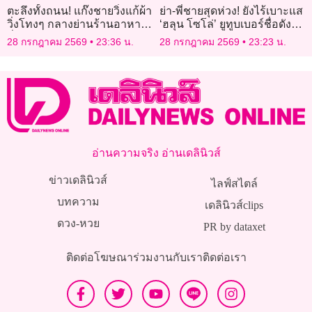
ตะลึงทั้งถนน! แก๊งชายวิ่งแก้ผ้า
ย่า-พี่ชายสุดห่วง! ยังไร้เบาะแส
วิ่งโทงๆ กลางย่านร้านอาหาร
‘ฮลุน โซโล่’ ยูทูบเบอร์ชื่อดัง
ชื่อดังในออสเตรเลีย
หายตัวปริศนาจอร์เจีย
28 กรกฎาคม 2569
23:36 น.
28 กรกฎาคม 2569
23:23 น.
อ่านความจริง อ่านเดลินิวส์
ข่าวเดลินิวส์
ไลฟ์สไตล์
บทความ
เดลินิวส์clips
ดวง-หวย
PR by dataxet
ติดต่อโฆษณา
ร่วมงานกับเรา
ติดต่อเรา