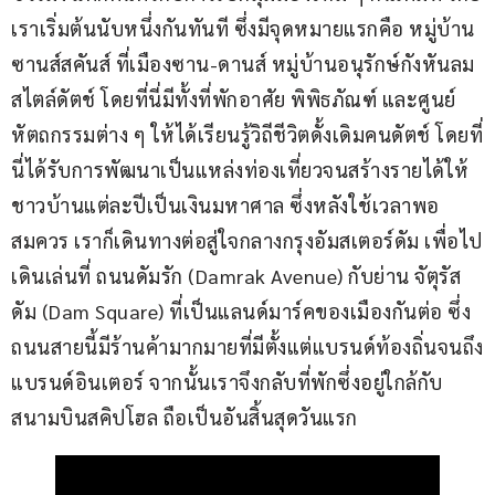
เราเริ่มต้นนับหนึ่งกันทันที ซึ่งมีจุดหมายแรกคือ หมู่บ้าน
ซานส์สคันส์ ที่เมืองซาน-ดานส์ หมู่บ้านอนุรักษ์กังหันลม
สไตล์ดัตช์ โดยที่นี่มีทั้งที่พักอาศัย พิพิธภัณฑ์ และศูนย์
หัตถกรรมต่าง ๆ ให้ได้เรียนรู้วิถีชีวิตดั้งเดิมคนดัตช์ โดยที่
นี่ได้รับการพัฒนาเป็นแหล่งท่องเที่ยวจนสร้างรายได้ให้
ชาวบ้านแต่ละปีเป็นเงินมหาศาล ซึ่งหลังใช้เวลาพอ
สมควร เราก็เดินทางต่อสู่ใจกลางกรุงอัมสเตอร์ดัม เพื่อไป
เดินเล่นที่ ถนนดัมรัก (Damrak Avenue) กับย่าน จัตุรัส
ดัม (Dam Square) ที่เป็นแลนด์มาร์คของเมืองกันต่อ ซึ่ง
ถนนสายนี้มีร้านค้ามากมายที่มีตั้งแต่แบรนด์ท้องถิ่นจนถึง
แบรนด์อินเตอร์ จากนั้นเราจึงกลับที่พักซึ่งอยู่ใกล้กับ
สนามบินสคิปโฮล ถือเป็นอันสิ้นสุดวันแรก