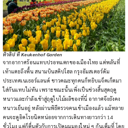
ทิวลิป ที่ Keukenhof Garden
จากอากาศร้อนแทบปรอทแตกของเมืองไทย แต่พลันที่
เท้าแตะถึงพื้น สนามบินสคิปโฮล กรุงอัมสเตอร์ดัม 
ประเทศเนเธอร์แลนด์ ชาวคณะทุกคนก็หยิบแจ็คเก็ตมา
ใส่กันแทบไม่ทัน เพราะขณะนั้นเพิ่งเป็นช่วงสิ้นสุดฤดู
หนาวและกำลังเข้าสู่ฤดูใบไม้ผลิของที่นี่ อากาศจึงยังคง
หนาวเย็นอยู่ หลังผ่านพิธีตรวจคนเข้าเมืองแล้ว แม้หลาย
คนจะดูอิดโรยนิดหน่อยจากการเดินทางยาวกว่า 14 
ชั่วโมง แต่ก็ตื่นตัวกับการเปิดมุมมองใหม่ ๆ กันเต็มที่ โดย