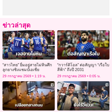
ข่าวล่าสุด
“สาวไทย” ยิ้มอยู่สายไม่หินศึก
“กวาร์ดิโอล” ต่อสัญญา “เรือใบ
ลูกยางชิงแชมป์เอเชีย
สีฟ้า” ถึงปี 2031
29 กรกฎาคม 2569
1:19 น.
29 กรกฎาคม 2569
0:05 น.