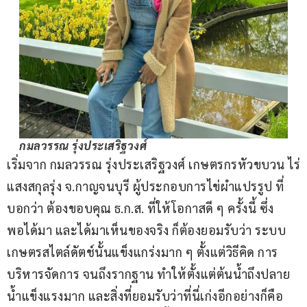
กมลวรรณ รุ่งประเสริฐวงศ์
เริ่มจาก กมลวรรณ รุ่งประเสริฐวงศ์ เกษตรกรหัวขบวน ไร่
แสงสกุลรุ่ง จ.กาญจนบุรี ผู้ประกอบการไข่ผำแปรรูป ที่
บอกว่า ต้องขอบคุณ ธ.ก.ส. ที่ให้โอกาสดี ๆ ครั้งนี้ ซึ่ง
พอได้มา และได้มาเห็นของจริง ก็ต้องยอมรับว่า ระบบ
เกษตรสไตล์ดัตช์นั้นแข็งแกร่งมาก ๆ ตั้งแต่วิธีคิด การ
บริหารจัดการ จนถึงรากฐาน ทำให้ตั้งแต่ต้นน้ำถึงปลาย
น้ำแข็งแรงมาก และสิ่งที่ยอมรับว่าที่นี่เก่งอีกอย่างก็คือ