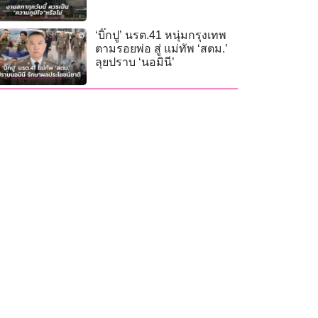
‘บิ๊กปู’ นรต.41 หนุ่มกรุงเทพ
ตามรอยพ่อ สู่ แม่ทัพ ‘สตม.’
ลุยปราบ ‘นอมินี’