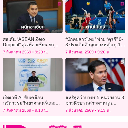
ศธ.ดัน “ASEAN Zero
“นักตบสาวไทย” พ่าย “ตุรกี” 0-
Dropout” สู่เวทีอาเซียน ยก
3 ประเดิมศึกลูกยางหญิง ยู-17
ระดับภารกิจ ไม่ใช่แค่พาเด็ก
ชิงแชมป์โลก 2026
7 สิงหาคม 2569
9:29 น.
7 สิงหาคม 2569
9:26 น.
กลับห้องเรียน
เปิดเวที AI ขับเคลื่อน
สหรัฐคว่ำบาตร 5 หน่วยงาน-8
นวัตกรรมวิทยาศาสตร์และ
ชาวคิวบา กล่าวหาหนุน
สุขภาพ ยกระดับไทยสู่
สัมพันธ์ทหารต่างชาติ
7 สิงหาคม 2569
9:18 น.
7 สิงหาคม 2569
9:13 น.
ศูนย์กลางอาเซียน