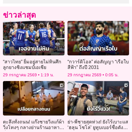
ข่าวล่าสุด
“สาวไทย” ยิ้มอยู่สายไม่หินศึก
“กวาร์ดิโอล” ต่อสัญญา “เรือใบ
ลูกยางชิงแชมป์เอเชีย
สีฟ้า” ถึงปี 2031
29 กรกฎาคม 2569
1:19 น.
29 กรกฎาคม 2569
0:05 น.
ตะลึงทั้งถนน! แก๊งชายวิ่งแก้ผ้า
ย่า-พี่ชายสุดห่วง! ยังไร้เบาะแส
วิ่งโทงๆ กลางย่านร้านอาหาร
‘ฮลุน โซโล่’ ยูทูบเบอร์ชื่อดัง