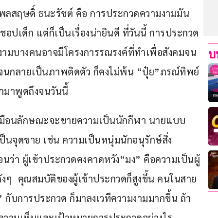
อมพลสฤษดิ์ ธนะรัชต์ คือ การประกวดความงามมัน
ชอปเด็ก แต่ก็เป็นเรื่องน่ายินดี ที่วันนี้ การประกวด
ามบางคนอาจมีโครงการรณรงค์ที่ทำเพื่อสังคมจน
บ
จนกลายเป็นภาพติดตัว ก็คงไม่พ้น “ปุ๋ย”ภรณ์ทิพย์ 
นำมาพูดถึงจนวันนี้
่ดูเหมือนลักษณะจะขายความเป็นนักกีฬา นายแบบ 
นจุดขาย เช่น ความเป็นหนุ่มนักอนุรักษ์สิ่ง
นว่า ผู้เข้าประกวดคงคาดหวัง“มง” คือความเป็นผู้
งๆ  คุณสมบัติของผู้เข้าประกวดก็สูงขึ้น คนในสาย
้” กับการประกวด ก็มาลงเวทีความงามมากขึ้น ถ้า
ความเห็นและเป้าหมายการประกวดอย่างไร