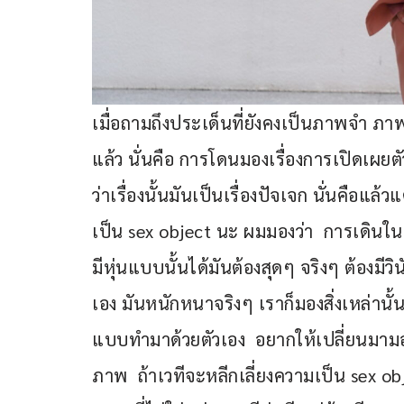
เมื่อถามถึงประเด็นที่ยังคงเป็นภาพจำ ภ
แล้ว นั่นคือ การโดนมองเรื่องการเปิดเผย
ว่าเรื่องนั้นมันเป็นเรื่องปัจเจก นั่นคือแ
เป็น sex object นะ ผมมองว่า  การเดินในร
มีหุ่นแบบนั้นได้มันต้องสุดๆ จริงๆ ต้องมีว
เอง มันหนักหนาจริงๆ เราก็มองสิ่งเหล่านั
แบบทำมาด้วยตัวเอง  อยากให้เปลี่ยนมามอ
ภาพ  ถ้าเวทีจะหลีกเลี่ยงความเป็น sex obj