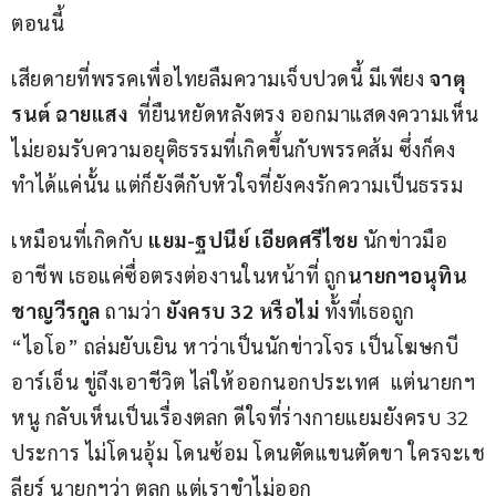
ตอนนี้
เสียดายที่พรรคเพื่อไทยลืมความเจ็บปวดนี้ มีเพียง 
จาตุ
รนต์ ฉายแสง
  ที่ยืนหยัดหลังตรง ออกมาแสดงความเห็น
ไม่ยอมรับความอยุติธรรมที่เกิดขึ้นกับพรรคส้ม ซึ่งก็คง
ทำได้แค่นั้น แต่ก็ยังดีกับหัวใจที่ยังคงรักความเป็นธรรม
เหมือนที่เกิดกับ 
แยม-ฐปนีย์ เอียดศรีไชย
 นักข่าวมือ
อาชีพ เธอแค่ซื่อตรงต่องานในหน้าที่ ถูก
นายกฯอนุทิน 
ชาญวีรกูล 
ถามว่า 
ยังครบ 32 หรือไม่ 
ทั้งที่เธอถูก 
“ไอโอ” ถล่มยับเยิน หาว่าเป็นนักข่าวโจร เป็นโฆษกบี
อาร์เอ็น ขู่ถึงเอาชีวิต ไล่ให้ออกนอกประเทศ  แต่นายกฯ
หนู กลับเห็นเป็นเรื่องตลก ดีใจที่ร่างกายแยมยังครบ 32 
ประการ ไม่โดนอุ้ม โดนซ้อม โดนตัดแขนตัดขา ใครจะเช
ลียร์ นายกฯว่า ตลก แต่เราขำไม่ออก