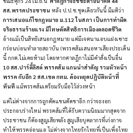
ขณะศุกร์ 24 เม.ย.นี้  
ศาลฎีกาจะชี้ชะตาอนาคต
 44 
สส
.
พรรคประชาชน
 หลัง ป.ป.ช.ชุดเดียวกันนี้ มีมติว่า 
การเสนอแก้ไขกฎหมาย
ม
.112 
ในสภา เป็นการทำผิด
จริยธรรมร้ายแรง มีโทษตัดสิทธิการเมืองตลอดชีวิต
อ้างแม้เป็นสิทธิเสนอกฎหมาย แต่มีเจตนาแอบแฝงเซาะ
กร่อนบ่อนทำลายสถาบัน (พรรคส้มเสนอหาเสียงประเด็น
นี้ กกต.ไม่เคยห้าม) โดยหากศาลฎีกาไม่มีคำสั่งเป็นอื่น 
10 
สส
.
ปาร์ตี้ลิสต์ พรรคส้ม แกนนำสำคัญ รวมหัวหน้า
พรรค กับอีก
 2 
สส
.
เขต กทม
. 
ต้องหยุดปฏิบัติหน้าที่
ทันที 
แม้พรรคส้มเตรียมรับมือไว้ล่วงหน้า
แต่ไม่ต่างจากการถูกตัดแขนตัดขาอีก กว่าจะงอก
ประกอบร่างใหม่ พรรคส้มที่ได้รับความนิยมมากสุดจาก
ประชาชน ก็ต้องสูญเสียพลัง สูญเสียบุคลากรที่เก่งกาจ 
ทำให้พรรคอ่อนแอ ไม่ต่างจากไทยรักไทยที่เป็นเพื่อไทย