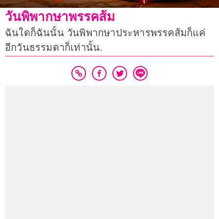
วันพิพากษาพรรคส้ม
ฉันใดก็ฉันนั้น วันพิพากษาประหารพรรคส้มก็แค่
อีกวันธรรมดาก็เท่านั้น.