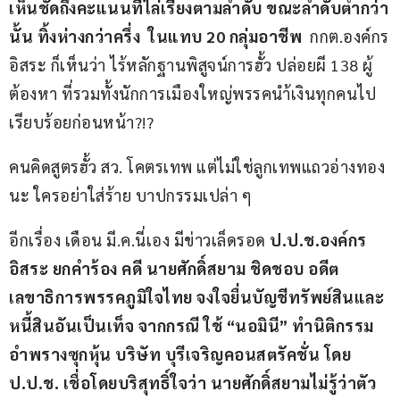
เห็นชัดถึงคะแนนที่ไล่เรียงตามลำดับ ขณะลำดับต่ำกว่า
นั้น ทิ้งห่างกว่าครึ่ง
ในแทบ
 20 
กลุ่มอาชีพ
  กกต.องค์กร
อิสระ ก็เห็นว่า ไร้หลักฐานพิสูจน์การฮั้ว ปล่อยผี 138 ผู้
ต้องหา ที่รวมทั้งนักการเมืองใหญ่พรรคนำ้เงินทุกคนไป
เรียบร้อยก่อนหน้า?!?
คนคิดสูตรฮั้ว สว. โคตรเทพ แต่ไม่ใช่ลูกเทพแถวอ่างทอง
นะ ใครอย่าใส่ร้าย บาปกรรมเปล่า ๆ
อีกเรื่อง เดือน มี.ค.นี่เอง มีข่าวเล็ดรอด 
ป.ป.ช.องค์กร
อิสระ ยกคำร้อง คดี นายศักดิ์สยาม ชิดชอบ อดีต
เลขาธิการพรรคภูมิใจไทย จงใจยื่นบัญชีทรัพย์สินและ
หนี้สินอันเป็นเท็จ จากกรณี ใช้ “นอมินี” ทำนิติกรรม
อำพรางซุกหุ้น บริษัท บุรีเจริญคอนสตรัคชั่น โดย 
ป.ป.ช. เชื่อโดยบริสุทธิ์ใจว่า นายศักดิ์สยามไม่รู้ว่าตัว