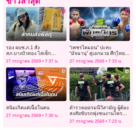
ข่าวล่าสุด
รอง ผบช.ภ.1 สั่ง
“เพชรไดมอน” ปะทะ
สภ.บางบัวทอง ไล่เช็ก
“มัจฉานุ” คู่เอกมวย ศึกไทย
วงจรปิด ล่าตัวผู้ส่งพัสดุซุกยา
พันธมิตร คืนวันจันทร์นี้ “ทรู
27 กรกฎาคม 2569
7:37 น.
27 กรกฎาคม 2569
7:33 น.
ไอซ์ฝากหิ้วไปญี่ปุ่น!
วิชั่นส์ นาว” ยิงสด
สนิมเกิดแต่เนื้อในตน
ตำรวจเยอรมนีวิสามัญ ผู้ต้อง
สงสัยขับรถพุ่งชนงานไพรด์
27 กรกฎาคม 2569
7:30 น.
ในเบอร์ลิน
27 กรกฎาคม 2569
7:23 น.