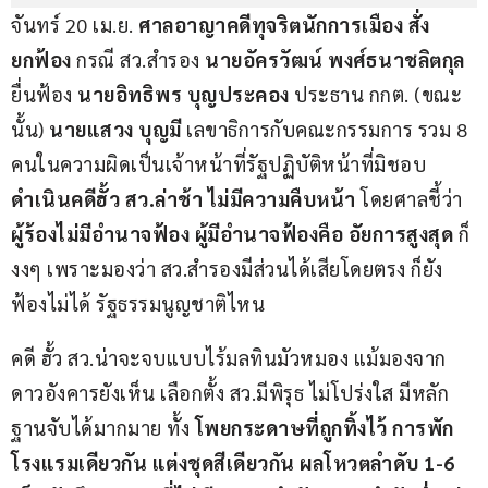
จันทร์ 20 เม.ย. 
ศาลอาญาคดีทุจริตนักการเมือง สั่ง
ยกฟ้อง 
กรณี สว.สำรอง 
นายอัครวัฒน์ พงศ์ธนาชลิตกุล
ยื่นฟ้อง
 นาย
อิทธิพร บุญประคอง
 ประธาน กกต. (ขณะ
นั้น) 
นายแสวง บุญมี 
เลขาธิการกับคณะกรรมการ รวม 8 
คนในความผิดเป็นเจ้าหน้าที่รัฐปฏิบัติหน้าที่มิชอบ 
ดำเนินคดีฮั้ว สว
.
ล่าช้า ไม่มีความคืบหน้า
 โดยศาลชี้ว่า 
ผู้ร้องไม่มีอำนาจฟ้อง ผู้มีอำนาจฟ้องคือ อัยการสูงสุด
 ก็
งงๆ เพราะมองว่า สว.สำรองมีส่วนได้เสียโดยตรง ก็ยัง
ฟ้องไม่ได้ รัฐธรรมนูญชาติไหน 
คดี ฮั้ว สว.น่าจะจบแบบไร้มลทินมัวหมอง แม้มองจาก
ดาวอังคารยังเห็น เลือกตั้ง สว.มีพิรุธ ไม่โปร่งใส มีหลัก
ฐานจับได้มากมาย ทั้ง
 โพยกระดาษที่ถูกทิ้งไว้ การพัก
โรงแรมเดียวกัน แต่งชุดสีเดียวกัน ผลโหวตลำดับ
 1-6 