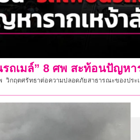
รถเมล์” 8 ศพ สะท้อนปัญหา
วิกฤตศรัทธาต่อความปลอดภัยสาธารณะของประเทศไท