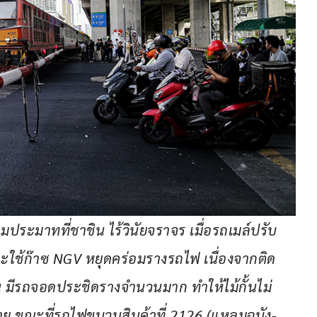
ระมาทที่ชาชิน ไร้วินัยจราจร เมื่อรถเมล์ปรับ
 และใช้ก๊าซ NGV หยุดคร่อมรางรถไฟ เนื่องจากติด
ีรถจอดประชิดรางจำนวนมาก ทำให้ไม้กั้นไม่
ย ขณะที่รถไฟขบวนสินค้าที่ 2126 (แหลมฉบัง-