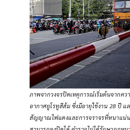
ภาพจากวงจรปิดเหตุการณ์เริ่มต้นจากความป
อากาศยูโรทูสีส้ม ซึ่งมีอายุใช้งาน 28 ปี
สัญญาณไฟแดงและการจราจรที่หนาแน่น ม
สามารถลงปิดได้ ตำรวจไม่ได้รักษากฎหมา