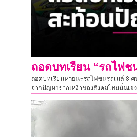
ถอดบทเรียน “รถไฟชน
ถอดบทเรียนหายนะรถไฟชนรถเมล์ 8 ศพ 
จากปัญหารากเหง้าของสังคมไทยนั่นเอง