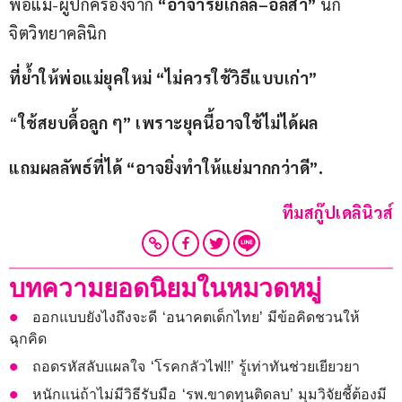
พ่อแม่-ผู้ปกครองจาก 
“อาจารย์เกลล์
–
อลิสา”
 นัก
จิตวิทยาคลินิก
ที่ย้ำให้พ่อแม่ยุคใหม่ “ไม่ควรใช้วิธีแบบเก่า”
“
ใช้สยบดื้อลูก ๆ” เพราะยุคนี้อาจใช้ไม่ได้ผล
แถมผลลัพธ์ที่ได้ “อาจยิ่งทำให้แย่มากกว่าดี”
.
ทีมสกู๊ปเดลินิวส์
บทความยอดนิยมในหมวดหมู่
ออกแบบยังไงถึงจะดี ‘อนาคตเด็กไทย’ มีข้อคิดชวนให้
ฉุกคิด
ถอดรหัสลับแผลใจ ‘โรคกลัวไฟ!!’ รู้เท่าทันช่วยเยียวยา
หนักแน่ถ้าไม่มีวิธีรับมือ ‘รพ.ขาดทุนติดลบ’ มุมวิจัยชี้ต้องมี