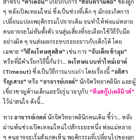
สำหรับ 
“คำเตือน”
 เกี่ยวกับการ 
“สยบความดื้อ”
 ของลูก 
ๆ หลังเปิดเทอมใหม่ ซึ่งเป็นช่วงที่เด็ก ๆ มักจะเกิดการ
เปลี่ยนแปลงพฤติกรรมไปจากเดิม จนทำให้พ่อแม่หลาย
คนอาจจะไม่ทันตั้งตัว จนสุ่มเสี่ยงที่จะเลือกใช้วิธีรับมือ
อย่างผิด ๆ จนส่งผลกระทบระยะยาวกับเด็กได้ โดย
เฉพาะ 
“วิธีลงโทษสุดฮิต”
 เช่น การ 
“จับเด็กเข้ามุม”
หรือที่มีคำเรียกวิธีนี้กันว่า… 
ลงโทษแบบทำไทม์เอาต์ 
(Timeout)
 ซึ่งเป็นวิธีการแบบเก่า โดยเรื่องนี้ 
“อลิสา 
รัญเสวะ”
 หรือ 
“อาจารย์เกลล์”
 นักจิตวิทยาคลินิก และผู้
เชี่ยวชาญด้านเด็กและวัยรุ่น ระบุกับ
“ทีมสกู๊ปเดลินิวส์”
ไว้น่าสนใจ ดังนี้…
ทาง 
อาจารย์เกลล์
 นักจิตวิทยาคลินิกคนเดิม ชี้ว่า… หลัง
ผ่านพ้นช่วงเปิดเทอมใหม่ไปสักระยะหนึ่ง พ่อแม่หลาย 
ๆ คนอาจจะเริ่มสังเกตเห็น พฤติกรรมที่เปลี่ยนไปของลูก 