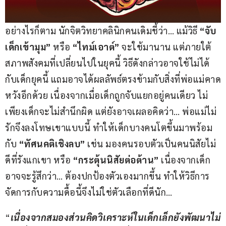
อย่างไรก็ตาม นักจิตวิทยาคลินิกคนเดิมชี้ว่า… แม้วิธี 
“จับ
เด็กเข้ามุม”
 หรือ 
“ไทม์เอาต์”
 จะใช้มานาน แต่ภายใต้
สภาพสังคมที่เปลี่ยนไปในยุคนี้ วิธีดังกล่าวอาจใช้ไม่ได้
กับเด็กยุคนี้ แถมอาจได้ผลลัพธ์ตรงข้ามกับสิ่งที่พ่อแม่คาด
หวังอีกด้วย เนื่องจากเมื่อเด็กถูกจับแยกอยู่คนเดียว ไม่
เพียงเด็กจะไม่สำนึกผิด แต่ยังอาจเผลอคิดว่า… พ่อแม่ไม่
รักจึงลงโทษเขาแบบนี้ ทำให้เด็กบางคนโตขึ้นมาพร้อม
กับ 
“ทัศนคติเชิงลบ”
 เช่น มองคนรอบตัวเป็นคนนิสัยไม่
ดีที่รังแกเขา หรือ 
“กระตุ้นนิสัยต่อต้าน”
 เนื่องจากเด็ก
อาจจะรู้สึกว่า… ต้องปกป้องตัวเองมากขึ้น ทำให้วิธีการ
จัดการกับความดื้อนี้จึงไม่ใช่ตัวเลือกที่ดีนัก…
“
เนื่องจากสมองส่วนคิดวิเคราะห์ในเด็กเล็กยังพัฒนาไม่