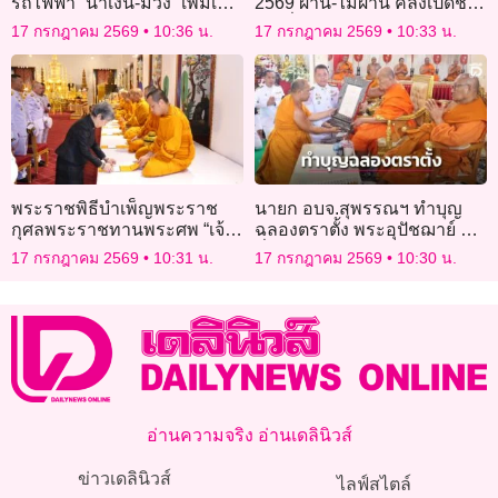
รถไฟฟ้า “น้ำเงิน-ม่วง” เพิ่มเป็น
2569 ผ่าน-ไม่ผ่าน คลังเปิดช่อง
60% พร้อมรองรับ 17-45 บาท/
ทางยื่นอุทธรณ์
17 กรกฎาคม 2569
10:36 น.
17 กรกฎาคม 2569
10:33 น.
เที่ยว
พระราชพิธีบำเพ็ญพระราช
นายก อบจ.สุพรรณฯ ทำบุญ
กุศลพระราชทานพระศพ “เจ้า
ฉลองตราตั้ง พระอุปัชฌาย์ รุ่น
ฟ้าพัชรกิติยาภาฯ” ประชาชน
ที่ 59
17 กรกฎาคม 2569
10:31 น.
17 กรกฎาคม 2569
10:30 น.
หลั่งไหลถวายสักการะไม่ขาด
สาย
อ่านความจริง อ่านเดลินิวส์
ข่าวเดลินิวส์
ไลฟ์สไตล์