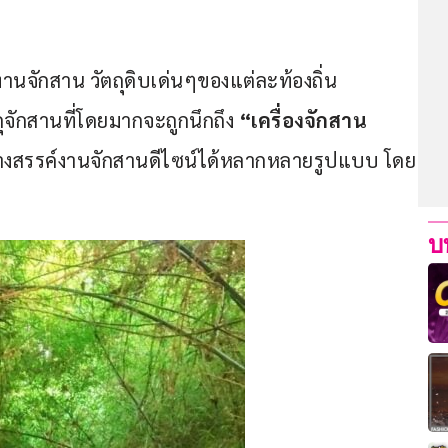
จักสาน วัตถุดิบเด่นๆของแต่ละท้องถิ่น 
ดุจักสานที่โดยมากจะถูกนึกถึง
 “เครื่องจักสาน
างสรรค์งานจักสานดีไซน์ได้หลากหลายรูปแบบ โดย
บ