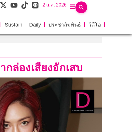
2 ส.ค. 2026
Sustain Daily
ประชาสัมพันธ์
วิดีโอ
ำกล่องเสียงอักเสบ