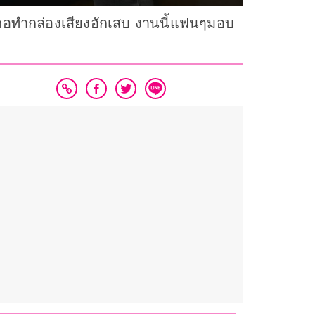
งคอทำกล่องเสียงอักเสบ งานนี้แฟนๆมอบ