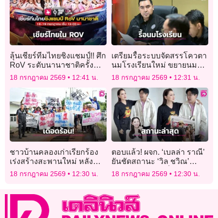
ลุ้นเชียร์ทีมไทยชิงแชมป์!! ศึก
เตรียมรื้อระบบจัดสรรโควตา
RoV ระดับนานาชาติครั้ง
นมโรงเรียนใหม่ ขยายนมฟรี
ใหญ่แห่งปี “APL 2026”
ถึง ม.3
18 กรกฎาคม 2569
12:41 น.
18 กรกฎาคม 2569
12:31 น.
ชาวบ้านคลองเก่าเรียกร้อง
ตอบแล้ว! ผจก. ‘เบลล่า ราณี’
เร่งสร้างสะพานใหม่ หลัง
ยันชัดสถานะ ‘วิล ชวิณ’
ล่าช้านานนับเดือนส่งผลกระ
ล่าสุด หลังมีคนเห็นควงคู่สวี
18 กรกฎาคม 2569
12:30 น.
18 กรกฎาคม 2569
12:30 น.
ทบเศรษฐกิจในพื้นที่
ทสิงคโปร์