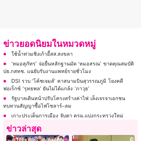
ข่าวยอดนิยมในหมวดหมู่
ใช้น้ำท่วมชิงเก้าอี้สส.สงขลา
‘หมอสุภัทร’ จ่อยื่นหลักฐานมัด ‘หมอสรณ’ ขาดคุณสมบัติ
ปธ.กสทช. แฉยับรับงานแพทย์รายชั่วโมง
DSI รวบ ‘โค้ชเจมส์’ คาสนามบินสุวรรณภูมิ โยงคดี
ฟอเร็กซ์ ‘รุทธพล’ ยันไม่ได้แกล้ง ‘ภาวุธ’
รัฐบาลเดินหน้าปรับโครงสร้างค่าไฟ เล็งเจรจาเอกชน
ทบทวนสัญญาซื้อไฟโซลาร์–ลม
เกาะประเด็นการเมือง จับตา ครม.แบ่งกระทรวงใหม่
ข่าวล่าสุด