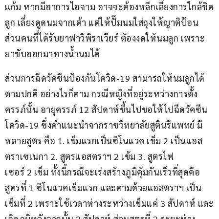
แก้ม หากมีอาการไอจาม อาจจะต้องหลีกเลี่ยงการใกล้ชิด
ลูก เลี่ยงดูดนมจากเต้า แต่ให้ปั๊มนมใส่ถุงให้ญาติป้อน 
ส่วนคนที่ได้รับยาฟาวิพิราเวียร์ ต้องงดให้นมลูก เพราะ
ยาขับออกมาทางน้ำนมได้
ส่วนการฉีดวัคซีนป้องกันโควิด-19 สามารถให้นมลูกได้
ตามปกติ อย่างไรก็ตาม กรณีหญิงที่อยู่ระหว่างการตั้ง
ครรภ์นั้น อายุครรภ์ 12 สัปดาห์ขึ้นไปขอให้ไปฉีดวัคซีน
โควิด-19 ซึ่งคำแนะนำจากราชวิทยาลัยสูตินรีแพทย์ มี
หลายสูตร คือ 1. เข็มแรกเป็นซิโนแวค เข็ม 2 เป็นแอส
ตราเซเนกา 2. สูตรแอสตราฯ 2 เข้ม 3. สูตรไฟ
เซอร์ 2 เข็ม ทั้งนี้กรณีจะเร่งสร้างภูมิคุ้มกันเร็วที่สุดคือ
สูตรที่ 1 ซิโนแวคเข็มแรก และตามด้วยแอสตราฯ เป็น
เข็มที่ 2 เพราะใช้เวลาห่างระหว่างเข็มแค่ 3 สัปดาห์ และ
เกิดภูมิหลังจากนั้น 2 สัปดาห์ ส่วนสูตรที่ 2 ระยะห่าง