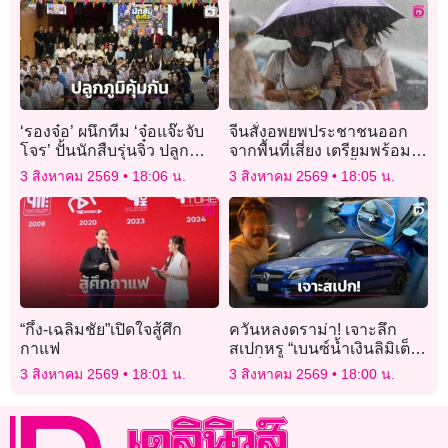
‘รองจ๋อ’ ผนึกทีม ‘จ๋อแจ๊ะจับ
จีนสั่งอพยพประชาชนออก
โจร’ ปั้นนักสืบรุ่นจิ๋ว ปลูก
จากพื้นที่เสี่ยง เตรียมพร้อม
ภูมิคุ้มกันภัยไซเบอร์-ยาเสพ
รับมือฝนตกหนัก-น้ำท่วม
3 สิงหาคม 2569
18:06 น.
3 สิงหาคม 2569
18:05 น.
ติด
“กึ้ง-เฉลิมชัย”เปิดใจสู้ศึก
ควันหลงดราม่า! เจาะลึก
กาแฟ
สเปกหรู “เบนซ์น้ำเงินลิมิเต็ด”
จัดเต็มสปอร์ตพรีเมียม-ไทยมี
3 สิงหาคม 2569
18:01 น.
3 สิงหาคม 2569
18:00 น.
แค่ 18 คัน!