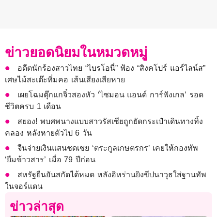
ข่าวยอดนิยมในหมวดหมู่
อดีตนักร้องสาวไทย “ไบรโอนี่” ฟ้อง “สิงคโปร์ แอร์ไลน์ส”
เศษไม้สะเต๊ะทิ่มคอ เส้นเสียงเสียหาย
เผยโฉมตุ๊กแกจิ๋วสองหัว ‘ไซมอน แอนด์ การ์ฟังเกล’ รอด
ชีวิตครบ 1 เดือน
สยอง! พบศพนางแบบสาวรัสเซียถูกยัดกระเป๋าเดินทางทิ้ง
คลอง หลังหายตัวไป 6 วัน
จีนจ่ายเงินแสนชดเชย ‘ตระกูลเกษตรกร’ เคยให้กองทัพ
‘ยืมข้าวสาร’ เมื่อ 79 ปีก่อน
สหรัฐยืนยันสกัดได้หมด หลังอิหร่านยิงขีปนาวุธใส่ฐานทัพ
ในจอร์แดน
ข่าวล่าสุด