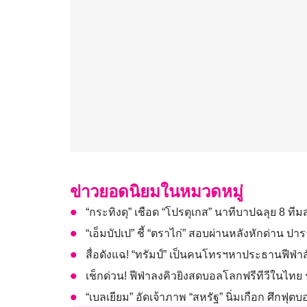
ข่าวยอดนิยมในหมวดหมู่
“กระทิงดุ” เชือด “โปรตุเกส” นาทีบาปฉลุย 8 ที
“เอ็มบัปเป” ชี้ “ตราไก่” สอบผ่านหลังหักด่าน ปาร
สื่อดังแฉ! “ทรัมป์” เป็นคนโทรฯหาประธานฟีฟ่า
เช็กด่วน! ฟีฟ่าลงคิวยิงสดบอลโลกฟรีทีวีในไทย ร
“เบลเยียม” อัดเจ้าภาพ “สหรัฐ” นิ่มเกือก ศึกฟุ