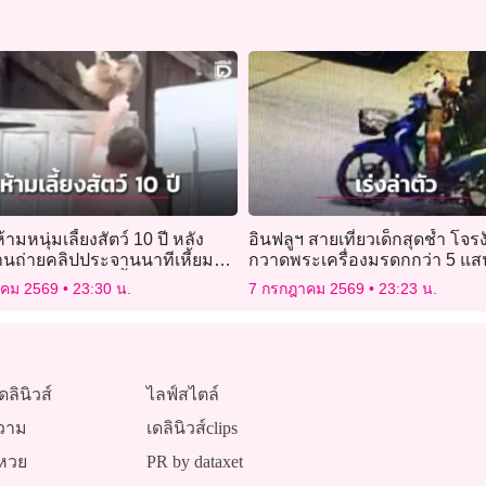
้ามหนุ่มเลี้ยงสัตว์ 10 ปี หลัง
อินฟลูฯ สายเที่ยวเด็กสุดช้ำ โจร
้านถ่ายคลิปประจานนาทีเหี้ยม
กวาดพระเครื่องมรดกกว่า 5 แ
ขผอมโซโยนข้ามรั้ว
ตำรวจเร่งล่าตัว
าคม 2569
23:30 น.
7 กรกฎาคม 2569
23:23 น.
ดลินิวส์
ไลฟ์สไตล์
วาม
เดลินิวส์clips
หวย
PR by dataxet