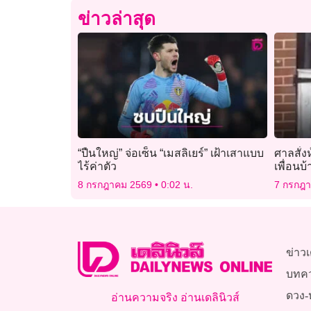
ข่าวล่าสุด
“ปืนใหญ่” จ่อเซ็น “เมสลิเยร์” เฝ้าเสาแบบ
ศาลสั่งห
ไร้ค่าตัว
เพื่อนบ
จับสุนั
8 กรกฎาคม 2569
0:02 น.
7 กรกฎ
ข่าวเ
บทค
ดวง-
อ่านความจริง อ่านเดลินิวส์