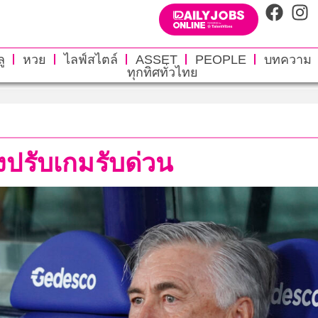
ู
หวย
ไลฟ์สไตล์
ASSET
PEOPLE
บทความ
ทุกทิศทั่วไทย
งปรับเกมรับด่วน