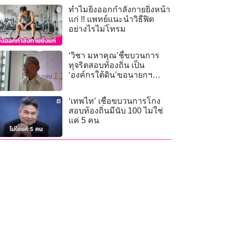
ทำไมยิ่งออกกำลังกายยิ่งหน้า
แก่ !! แพทย์แนะนำวิธีฟิต
อย่างไรไม่โทรม
‘วิชา มหาคุณ’ชี้ขบวนการ
ทุจริตสอบท้องถิ่น เป็น
‘องค์กรใต้ดิน’ขอนายกฯ
เอาผิดอาญาคนเอี่ยว ไม่ใช่
แค่โทษวินัย
‘เทพไท’ เชื่อขบวนการโกง
สอบท้องถิ่นมีนับ 100 ไม่ใช่
แค่ 5 คน