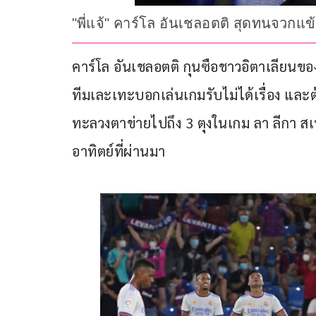
"พี่แจ้" คาร์โล อันเชลอตติ สุดทนจวกแข
คาร์โล อันเชลอตติ กุนซือชาวอิตาเลียนขอ
ทีมเละเทะบอกเล่นเกมรับไม่ได้เรื่อง และต
ทะลวงตาข่ายไปถึง 3 ตุงในเกม ลา ลีกา สเปน 
อาทิตย์ที่ผ่านมา