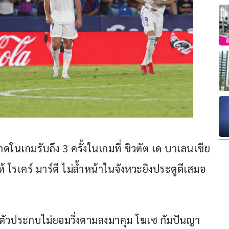
นเกมรับถึง 3 ครั้งในเกมที่ ซิวตัต เด บาเลนเซีย 
โรเคร์ มาร์ตี ไม่ล้ำหน้าในจังหวะยิงประตูตีเสมอ 
้งตัวประกบไม่ยอมวิ่งตามลงมาคุม โฆเซ กัมปันญา 