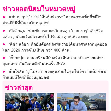
ข่าวยอดนิยมในหมวดหมู่
แซ่บทะลุปรุโปร่ง! “มิ้นท์-ณัฐวรา” สาดความเซ็กซี่ขยี้ใจ
ผ่านบิกินีที่มีเดรสใสคลุมตัว!
เปิดอีกมุม! ชายขับกระบะหวิดชนลูก ‘กาย-ฮารุ’ เสียชีวิต
แล้ว ญาติเผยวันเกิดเหตุรีบไปรับเมีย-ลูกที่เพิ่งคลอด
‘ลิซ่า ลลิษา’ ติดอันดับคนดังฟันรายได้มหาศาลจากฟุตบอล
โลก 2026 กวาดไปเน้นๆ กว่า 400 ล้าน!
‘จั๊กกะบุ๋ม’ สวนเกรียนคีย์บอร์ด เมินดราม่าป้องชายคล้าย
ชุดทหาร ลั่นสังคมตัดสินคนเร็วเกินไป!
เผ็ดใจสั่น “ปู ไปรยา” อวดหุ่นสวยในชุดโชว์ความเซ็กซี่ตาก
ผ้าแบบที่ใครก็ต้องหยุดมอง!
ข่าวล่าสุด