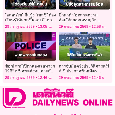
“อลอนโซ” ชี้แข้ง “เชลซี” ต้อง
บิ๊กดาต้า”อุตสาหกรรม
เรียนรู้ให้มากขึ้นและมีไหว
อ้อย”ต่อยอดเศรษฐกิจ
พริบในการเล่นที่ถูกต้อง
หมุนเวียน
29 กรกฎาคม 2569
13:05 น.
29 กรกฎาคม 2569
12:58 น.
ช็อก! สามีเปิดกล่องเจอทารก
การจับมือครั้งประวัติศาสตร์!
ไร้ชีวิต 5 ศพหลังทะเลาะกับ
AIS ประกาศพันธมิตร
ภรรยา
“บุรีรัมย์ ยูไนเต็ด”ร่วมพลิก
29 กรกฎาคม 2569
12:46 น.
29 กรกฎาคม 2569
12:46 น.
โฉมยกระดับอุตสาหกรรม
ฟุตบอลไทย สร้างมิติใหม่แห่ง
วงการกีฬา