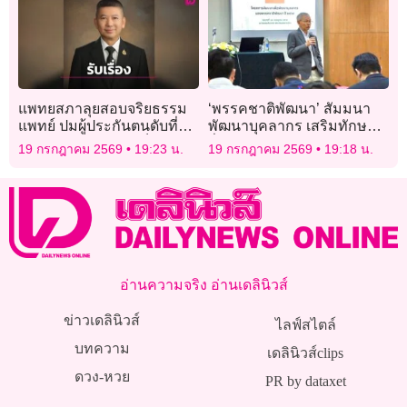
แพทยสภาลุยสอบจริยธรรม
‘พรรคชาติพัฒนา’ สัมมนา
แพทย์ ปมผู้ประกันตนดับที่
พัฒนาบุคลากร เสริมทักษะ
ราชบุรี ยันให้ความเป็นธรรม
สื่อสารการเมือง ก้าวทันยุค
19 กรกฎาคม 2569
19:23 น.
19 กรกฎาคม 2569
19:18 น.
‘ครูทราย’
ดิจิทัล
อ่านความจริง อ่านเดลินิวส์
ข่าวเดลินิวส์
ไลฟ์สไตล์
บทความ
เดลินิวส์clips
ดวง-หวย
PR by dataxet