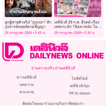
ลูกผู้ชายตัวจริง! “กูกูเรยา” สัก
เดลินิวส์ 29 ก.ค. ธีรุตม์-เรือง
รูปจารย์หลุยส์ตามสัญญา
เดชกระอัก 7ข้อหาหนัก โยง
ทุจริตสอบท้องถิ่น
29 กรกฎาคม 2569
5:43 น.
29 กรกฎาคม 2569
5:30 น.
อ่านความจริง อ่านเดลินิวส์
ข่าวเดลินิวส์
ไลฟ์สไตล์
บทความ
เดลินิวส์clips
ดวง-หวย
PR by dataxet
ติดต่อโฆษณา
ร่วมงานกับเรา
ติดต่อเรา