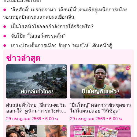
ทะเบียนมรดกโลก
‘สีหศักดิ์’ เบรกดราม่า ‘เถียนมีมี่’ ดนตรีอยู่เหนือการเมือง
วอนหยุดปั่นกระแสกลบผลเยือนจีน
เป็นโรคหัวใจออกกำลังกายได้จริงหรือ?
จับโป๊ะ “ไอลอว์-พรรคส้ม”
เกาะประเด็นการเมือง จับตา ‘หมอไห่’ เดินหน้าสู้
ข่าวล่าสุด
ฝนถล่มทั่วไทย! ‘อีสาน-ตะวัน
“ปืนใหญ่” คอตกราชันชุดขาว
ออก-ใต้’ หนักมาก ระวังท่วม
ไม่มีแผนปล่อย “วินิซิอุส”
ฉับพลัน น้ำป่าหลาก
29 กรกฎาคม 2569
6:00 น.
29 กรกฎาคม 2569
6:00 น.