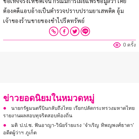
ข้อเท็จจริงให้ชัดเจน กรณีมีการเผยแพร่ข้อมูลว่า เคย
ต้องคดีแอบอ้างเป็นตำรวจปราบปรามยาเสพติด อุ้ม
เจ้าของร้านขายของชำไปรีดทรัพย์
0 ครั้ง
ข่าวยอดนิยมในหมวดหมู่
นายกรัฐมนตรีบินกลับถึงไทย เรียกปลัดกระทรวงมหาดไทย
รายงานผลสอบทุจริตสอบท้องถิ่น
มติ ป.ป.ช. ฟันอาญา-วินัยร้ายแรง ‘จำเริญ ทิพญพงศ์ธาดา’
อดีตผู้ว่าฯ ภูเก็ต