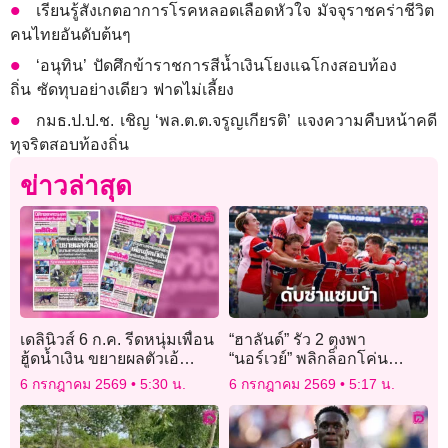
เรียนรู้สังเกตอาการโรคหลอดเลือดหัวใจ มัจจุราชคร่าชีวิต
คนไทยอันดับต้นๆ
‘อนุทิน’ ปัดศึกข้าราชการสีน้ำเงินโยงแฉโกงสอบท้อง
ถิ่น ซัดทุบอย่างเดียว ฟาดไม่เลี้ยง
กมธ.ป.ป.ช. เชิญ ‘พล.ต.ต.จรูญเกียรติ’ แจงความคืบหน้าคดี
ทุจริตสอบท้องถิ่น
ข่าวล่าสุด
เดลินิวส์ 6 ก.ค. รีดหนุ่มเพื่อน
“ฮาลันด์” รัว 2 ตุงพา
ฮู้ดน้ำเงิน ขยายผลตัวเอ้
“นอร์เวย์” พลิกล็อกโค่น
ขบวนการเฮโรอีนส่งแอร์
“แซมบ้า”
6 กรกฎาคม 2569
5:30 น.
6 กรกฎาคม 2569
5:17 น.