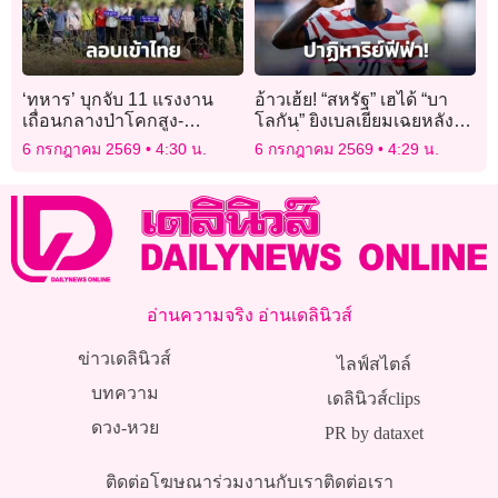
‘ทหาร’ บุกจับ 11 แรงงาน
อ้าวเฮ้ย! “สหรัฐ” เฮได้ “บา
เถื่อนกลางป่าโคกสูง-
โลกัน” ยิงเบลเยียมเฉยหลัง
สระแก้ว อ้างถูกหลอกไป
ฟีฟ่าสั่งระงับโทษแบน
6 กรกฎาคม 2569
4:30 น.
6 กรกฎาคม 2569
4:29 น.
ทำงานฟรีในเขมรกว่า 3
เดือน
อ่านความจริง อ่านเดลินิวส์
ข่าวเดลินิวส์
ไลฟ์สไตล์
บทความ
เดลินิวส์clips
ดวง-หวย
PR by dataxet
ติดต่อโฆษณา
ร่วมงานกับเรา
ติดต่อเรา