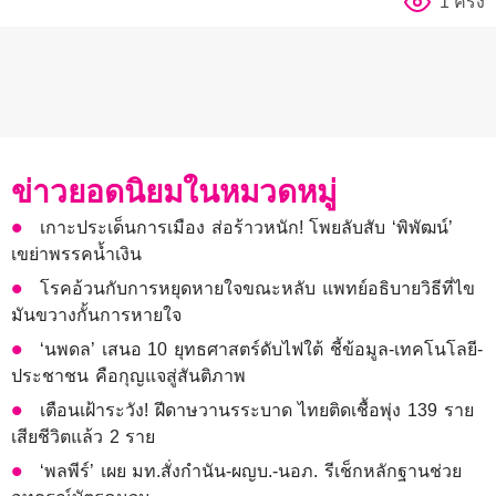
1 ครั้ง
ข่าวยอดนิยมในหมวดหมู่
เกาะประเด็นการเมือง ส่อร้าวหนัก! โพยลับสับ ‘พิพัฒน์’
เขย่าพรรคน้ำเงิน
โรคอ้วนกับการหยุดหายใจขณะหลับ แพทย์อธิบายวิธีที่ไข
มันขวางกั้นการหายใจ
‘นพดล’ เสนอ 10 ยุทธศาสตร์ดับไฟใต้ ชี้ข้อมูล-เทคโนโลยี-
ประชาชน คือกุญแจสู่สันติภาพ
เตือนเฝ้าระวัง! ฝีดาษวานรระบาด ไทยติดเชื้อพุ่ง 139 ราย
เสียชีวิตแล้ว 2 ราย
‘พลพีร์’ เผย มท.สั่งกำนัน-ผญบ.-นอภ. รีเช็กหลักฐานช่วย