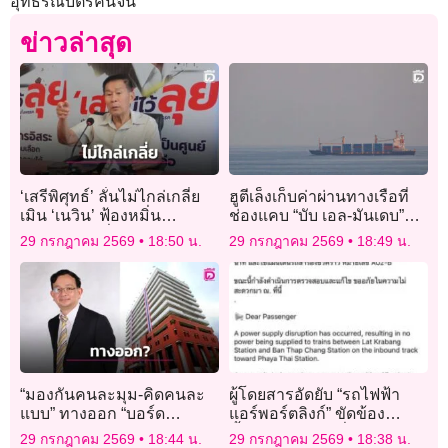
อุทธรณ์บัตรคนจน
ข่าวล่าสุด
‘เสรีพิศุทธ์’ ลั่นไม่ไกล่เกลี่ย
ฮูตีเล็งเก็บค่าผ่านทางเรือที่
เมิน ‘เนวิน’ ฟ้องหมิ่น
ช่องแคบ “บับ เอล-มันเดบ”
ประมาทปมที่ดินเขากระโดง
หวังกดดันสหรัฐ
29 กรกฎาคม 2569
18:50 น.
29 กรกฎาคม 2569
18:49 น.
“มองกันคนละมุม-คิดคนละ
ผู้โดยสารอัดยับ “รถไฟฟ้า
แบบ” ทางออก “บอร์ด
แอร์พอร์ตลิงก์” ขัดข้อง
กสทช.”ไปต่อยังไง?
ซ้ำซาก ทำตกเครื่อง
29 กรกฎาคม 2569
18:44 น.
29 กรกฎาคม 2569
18:38 น.