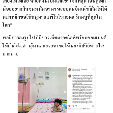
เสี่ยงไม่ได้เลย หัวอกคนเป็นแม่เข้าใจดีที่สุด เอ็นดูเด็ก
น้อยอยากกินขนม กินอาหารแบบคนอื่นเค้าก็กินไม่ได้ 
หม่าหม๊าขอให้หนูหายแพ้ไวไวนะคะ รักหนูที่สุดใน
โลก”
พอมีการลงรูปไป ก็มีชาวเน็ตมากดไลค์พร้อมคอมเมนต์
ให้กำลังใจสาวอุ้ม และอวยพรขอให้น้องดิสนีย์หายไวๆ
มากมาย