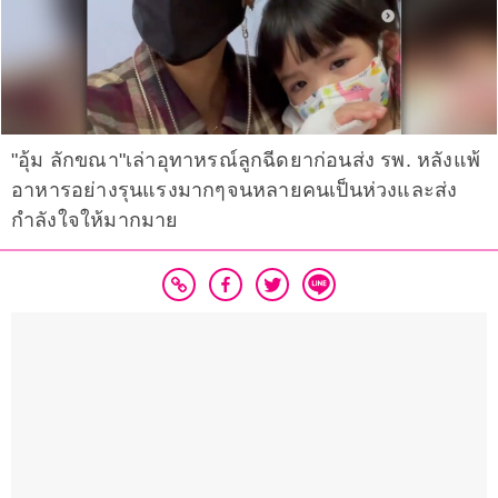
"อุ้ม ลักขณา"เล่าอุทาหรณ์ลูกฉีดยาก่อนส่ง รพ. หลังแพ้
อาหารอย่างรุนแรงมากๆจนหลายคนเป็นห่วงและส่ง
กำลังใจให้มากมาย