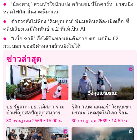
‘น้องพายุ’ สวมหัวใจนักแข่ง คว้าแชมป์โกคาร์ท ‘ยายหนิง’
หลุดโฟกัส ลั่นงวดนี้มาแน่!
ตำรวจสั่งไม่ฟ้อง ‘คิมซูฮยอน’ พ้นมลทินคดีละเมิดเด็ก ชี้
คลิปเสียงแฉมีสัมพันธ์ ม.2 ที่แท้เป็น AI
“แน็ก-ชาลี” อึ้งได้ปืนของเล่นคืนจาก ตร. แต่ปืน 62
กระบอก ของมีค่าหลายล้านยังไม่ได้!
ข่าวล่าสุด
ปธ.รัฐสภา-ปธ.วุฒิสภา ร่วม
รู้จัก ‘แบดวอเตอร์’ วิ่งหุบเขา
บำเพ็ญกุศลปัญญาสมวาร
มรณะ โหดสุดในโลก ร้อน
ถวายพระกุศลแด่สมเด็จ
ระอุทะลุ 50 องศาฯ ระยะ
30 กรกฎาคม 2569
15:00 น.
30 กรกฎาคม 2569
14:59 น.
พระเจ้าลูกเธอ เจ้าฟ้าพัชรกิติ
217 กม.
ยาภาฯ