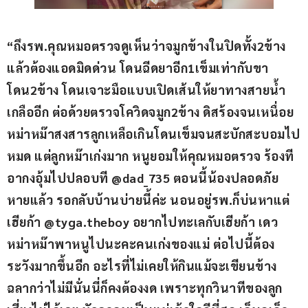
“ถึงรพ.คุณหมอตรวจดูเห็นว่าจมูกข้างในปิดทั้ง2ข้าง
แล้วต้องแอดมิดด่วน โดนฉีดยาอีก1เข็มเท่ากับขา
โดน2ข้าง โดนเจาะมือแบบเปิดเส้นให้ยาทางสายน้ำ
เกลืออีก ต่อด้วยตรวจโควิดจมูก2ข้าง ดิสร้องจนเหนื่อย 
หม่าหม๊าสงสารลูกเหลือเกินโดนเข็มจนสะบักสะบอมไป
หมด แต่ลูกหม๊าเก่งมาก หนูยอมให้คุณหมอตรวจ ร้องที
อากงอุ้มไปปลอบที @dad_735 ตอนนี้น้องปลอดภัย
หายแล้ว รอกลับบ้านบ่ายนี้ค่ะ นอนอยู่รพ.ก็บ่นหาแต่
เฮียก้า @tyga.theboy อยากไปทะเลกับเฮียก้า เดว
หม่าหม๊าพาหนูไปนะคะคนเก่งของแม่ ต่อไปนี้ต้อง
ระวังมากขึ้นอีก อะไรที่ไม่เคยให้กินแม้จะเขียนข้าง
ฉลากว่าไม่มีนั่นนี่ก็คงต้องงด เพราะทุกวินาทีของลูก