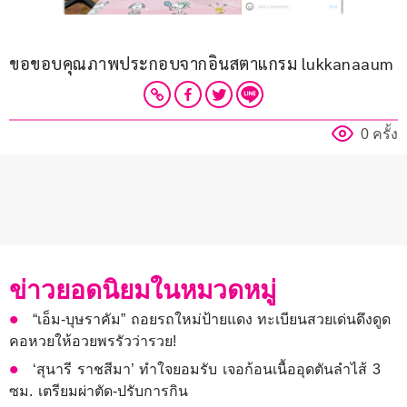
ขอขอบคุณภาพประกอบจากอินสตาแกรม lukkanaaum
0 ครั้ง
ข่าวยอดนิยมในหมวดหมู่
“เอ็ม-บุษราคัม” ถอยรถใหม่ป้ายแดง ทะเบียนสวยเด่นดึงดูด
คอหวยให้อวยพรรัวว่ารวย!
‘สุนารี ราชสีมา’ ทำใจยอมรับ เจอก้อนเนื้ออุดตันลำไส้ 3
ซม. เตรียมผ่าตัด-ปรับการกิน