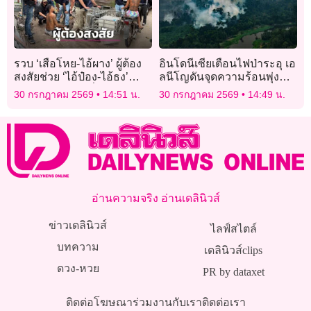
รวบ ‘เสือโหย-ไอ้ผาง’ ผู้ต้อง
อินโดนีเซียเตือนไฟป่าระอุ เอ
สงสัยช่วย ‘ไอ้ป๋อง-ไอ้ธง’
ลนีโญดันจุดความร้อนพุ่ง
หลบหนี คดีสองพี่น้องรัสเซีย
กว่า 5,000 แห่ง
30 กรกฎาคม 2569
14:51 น.
30 กรกฎาคม 2569
14:49 น.
หายปริศนา
อ่านความจริง อ่านเดลินิวส์
ข่าวเดลินิวส์
ไลฟ์สไตล์
บทความ
เดลินิวส์clips
ดวง-หวย
PR by dataxet
ติดต่อโฆษณา
ร่วมงานกับเรา
ติดต่อเรา