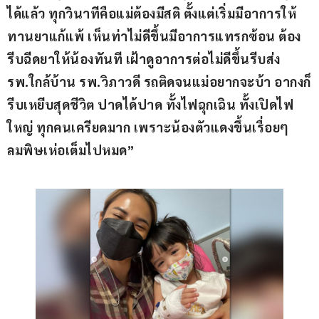
ได้แล้ว ทุกวินาทีคือแม่ต้องมีสติ ตั้งแต่เริ่มมีอาการให้
ทานยาแก้แพ้ เห็นท่าไม่ดีขึ้นมีอาการแทรกซ้อน ต้อง
รีบฉีดยาให้น้องทันที เฝ้าดูอาการต่อไม่ดีขึ้นรีบส่ง
รพ.ใกล้บ้าน รพ.วิภาวดี รถติดจนแม่อยากจะบ้า อากงก็
รีบเหยีบสุดชีวิต ปาดได้ปาด ทั้งไฟฉุกเฉิน ทั้งเปิดไฟ
ใหญ่ ทุกคนเครียดมาก เพราะน้องตัวแดงขึ้นเรื่อยๆ
ลมพิษเห่อเต็มไปหมด”