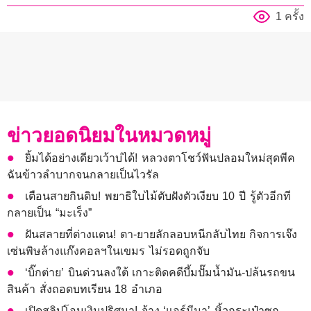
1 ครั้ง
ข่าวยอดนิยมในหมวดหมู่
ยิ้มได้อย่างเดียวเว้าบ่ได้! หลวงตาโชว์ฟันปลอมใหม่สุดพีค
ฉันข้าวลำบากจนกลายเป็นไวรัล
เตือนสายกินดิบ! พยาธิใบไม้ตับฝังตัวเงียบ 10 ปี รู้ตัวอีกที
กลายเป็น “มะเร็ง”
ฝันสลายที่ต่างแดน! ตา-ยายลักลอบหนีกลับไทย กิจการเจ๊ง
เซ่นพิษล้างแก๊งคอลฯในเขมร ไม่รอดถูกจับ
‘บิ๊กต่าย’ บินด่วนลงใต้ เกาะติดคดีบึ้มปั๊มน้ำมัน-ปล้นรถขน
สินค้า สั่งถอดบทเรียน 18 อำเภอ
เปิดสลิปโอนเงินปริศนา! จ้าง ‘แอร์มีนา’ หิ้วกระเป๋าซุก