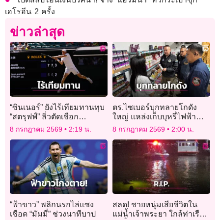
เฮโรอีน 2 ครั้ง
ข่าวล่าสุด
“ซินเนอร์” ยังไร้เทียมทานทุบ
ตร.ไซเบอร์บุกทลายโกดัง
“สตรุฟฟ์” ลิ่วตัดเชือก
ใหญ่ แหล่งเก็บบุหรี่ไฟฟ้า
วิมเบิลดัน
ลอบขายออนไลน์ ยึดของ
8 กรกฎาคม 2569
2:19 น.
8 กรกฎาคม 2569
2:00 น.
กลางอื้อ!
“ฟ้าขาว” พลิกนรกไล่แซง
สลด! ชายหนุ่มเสียชีวิตใน
เชือด “มัมมี่” ช่วงนาทีบาป
แม่น้ำเจ้าพระยา ใกล้ท่าเรือ