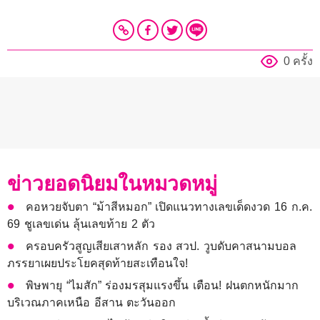
0 ครั้ง
ข่าวยอดนิยมในหมวดหมู่
คอหวยจับตา “ม้าสีหมอก” เปิดแนวทางเลขเด็ดงวด 16 ก.ค.
69 ชูเลขเด่น ลุ้นเลขท้าย 2 ตัว
ครอบครัวสูญเสียเสาหลัก รอง สวป. วูบดับคาสนามบอล
ภรรยาเผยประโยคสุดท้ายสะเทือนใจ!
พิษพายุ “ไมสัก” ร่องมรสุมแรงขึ้น เตือน! ฝนตกหนักมาก
บริเวณภาคเหนือ อีสาน ตะวันออก