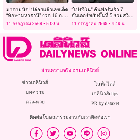
มาตามนัด! ปล่อยแล้วเลขเด็ด
“โปรจีโน่” คืนฟอร์มรัว 7
“ทักษามหารานี” งวด 16 ก.ค.
อันเดอร์ขยับขึ้นที่ 5 ร่วมสวิง
2569 คอหวยแห่ส่องตาราง
เอวิยอง
11 กรกฎาคม 2569
5:00 น.
11 กรกฎาคม 2569
4:49 น.
มงคล
อ่านความจริง อ่านเดลินิวส์
ข่าวเดลินิวส์
ไลฟ์สไตล์
บทความ
เดลินิวส์clips
ดวง-หวย
PR by dataxet
ติดต่อโฆษณา
ร่วมงานกับเรา
ติดต่อเรา