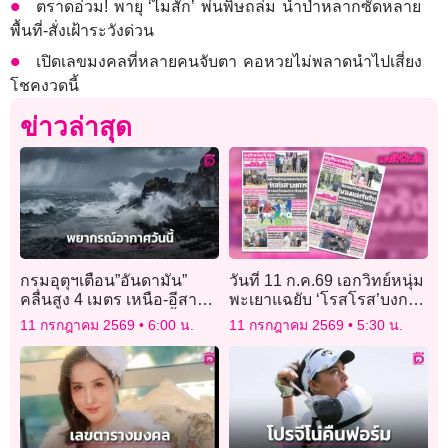
ตราดอ่วม! พายุ ‘ไมสัก’ พ่นพิษถล่ม น้ำป่าหลากซัดหลาย
พื้นที่-สั่งเฝ้าระวังด่วน
เปิดเลขมงคลที่หลายคนจับตา คอหวยไม่พลาดนำไปเสี่ยง
โชคงวดนี้
ข่าวล่าสุด
กรมอุตุฯเตือน”อันดามัน”
วันที่ 11 ก.ค.69 เอกวิทย์หนุ่ม
คลื่นสูง 4 เมตร เหนือ-อีสาน-
พะเยาแฉยับ ‘โรสโรส’บงการ
ตะวันออก อ่วม! ระวังน้ำป่า
ลวงแอร์ขนผงขาวข้ามชาติ
11 กรกฎาคม 2569
6:00 น.
11 กรกฎาคม 2569
5:30 น.
หลากท่วมฉับพลัน!