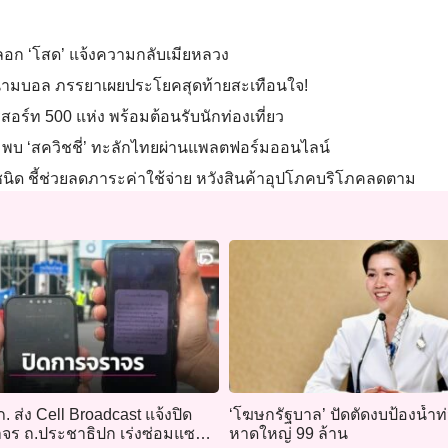
ลอก ‘โสด’ แจ้งความกลับเมียหลวง
สนามบอล ภรรยาเผยประโยคสุดท้ายสะเทือนใจ!
ีสอร์ท 500 แห่ง พร้อมต้อนรับนักท่องเที่ยว
เด็ก พบ ‘สควิชชี่’ ทะลักไทยผ่านแพลตฟอร์มออนไลน์
ชนิด ชี้ช่วยลดภาระค่าใช้จ่าย หวังสินค้าอุปโภคบริโภคลดตาม
ภ. ส่ง Cell Broadcast แจ้งปิด
‘โฆษกรัฐบาล’ ปัดตัดงบป้องน้ำท
จร ถ.ประชาธิปก เร่งซ่อมแซม
หาดใหญ่ 99 ล้าน