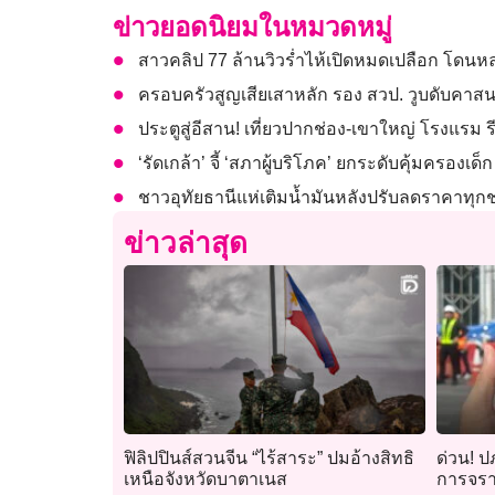
ข่าวยอดนิยมในหมวดหมู่
สาวคลิป 77 ล้านวิวร่ำไห้เปิดหมดเปลือก โดนห
ครอบครัวสูญเสียเสาหลัก รอง สวป. วูบดับคา
ประตูสู่อีสาน! เที่ยวปากช่อง-เขาใหญ่ โรงแรม ร
‘รัดเกล้า’ จี้ ‘สภาผู้บริโภค’ ยกระดับคุ้มครอง
ชาวอุทัยธานีแห่เติมน้ำมันหลังปรับลดราคาทุก
ข่าวล่าสุด
ฟิลิปปินส์สวนจีน “ไร้สาระ” ปมอ้างสิทธิ
ด่วน! ป
เหนือจังหวัดบาตาเนส
การจรา