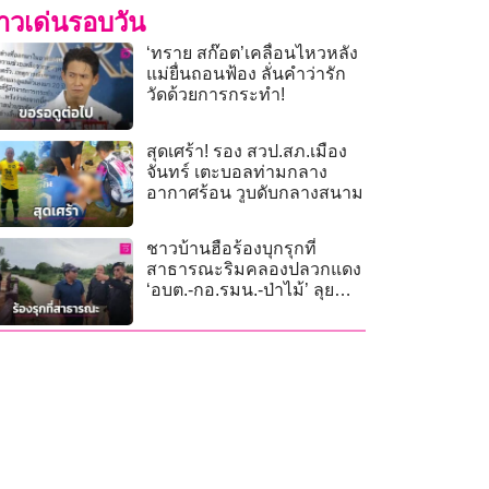
่าวเด่นรอบวัน
‘ทราย สก๊อต’เคลื่อนไหวหลัง
แม่ยื่นถอนฟ้อง ลั่นคำว่ารัก
วัดด้วยการกระทำ!
สุดเศร้า! รอง สวป.สภ.เมือง
จันทร์ เตะบอลท่ามกลาง
อากาศร้อน วูบดับกลางสนาม
ชาวบ้านฮือร้องบุกรุกที่
สาธารณะริมคลองปลวกแดง
‘อบต.-กอ.รมน.-ป่าไม้’ ลุย
ตรวจสอบ