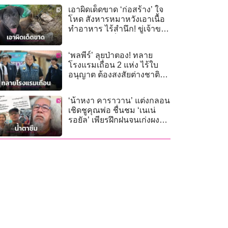
เอาผิดเด็ดขาด ‘ก่อสร้าง’ ใจ
โหด สังหารหมาหวังเอาเนื้อ
ทำอาหาร ไร้สำนึก! ขู่เจ้าของ
ฆ่าหมาได้…ก็ฆ่าคนได้
‘พลพีร์’ ลุยป่าตอง! ทลาย
โรงแรมเถื่อน 2 แห่ง ไร้ใบ
อนุญาต ต้องสงสัยต่างชาติใช้
‘นอมินี’ ทำธุรกิจ
‘น้าหงา คาราวาน’ แต่งกลอน
เชิดชูคุณพ่อ ชื่นชม ‘เนเน่
รอยัล’ เพียรฝึกฝนจนเก่งผงาด
เวทีโลก