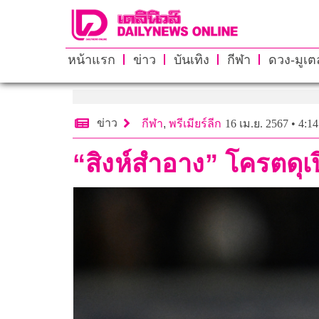
หน้าแรก
ข่าว
บันเทิง
กีฬา
ดวง-มูเตล
ข่าว
กีฬา
,
พรีเมียร์ลีก
16 เม.ย. 2567 • 4:14
“สิงห์สำอาง” โครตดุเ