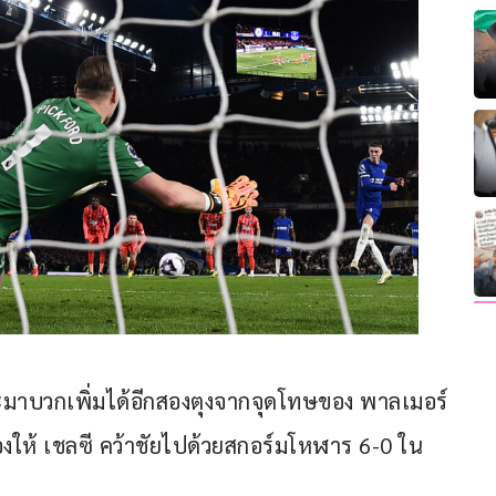
 และมาบวกเพิ่มได้อีกสองตุงจากจุดโทษของ พาลเมอร์ 
ล่องให้ เชลซี คว้าชัยไปด้วยสกอร์มโหฬาร 6-0 ใน