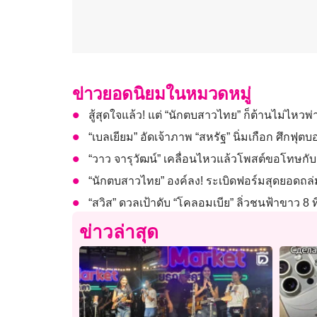
ข่าวยอดนิยมในหมวดหมู่
สู้สุดใจแล้ว! แต่ “นักตบสาวไทย” ก็ต้านไม่ไหวพ่
“เบลเยียม” อัดเจ้าภาพ “สหรัฐ” นิ่มเกือก ศึกฟุ
“วาว จารุวัฒน์” เคลื่อนไหวแล้วโพสต์ขอโทษกับส
“นักตบสาวไทย” องค์ลง! ระเบิดฟอร์มสุดยอดถล่ม
“สวิส” ดวลเป้าดับ “โคลอมเบีย” ลิ่วชนฟ้าขาว 8
ข่าวล่าสุด