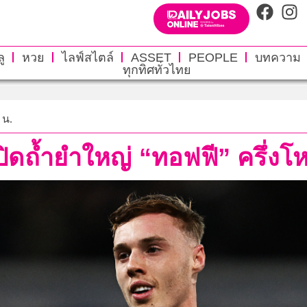
ู
หวย
ไลฟ์สไตล์
ASSET
PEOPLE
บทความ
ทุกทิศทั่วไทย
 น.
ปิดถ้ำยำใหญ่ “ทอฟฟี” ครึ่งโ