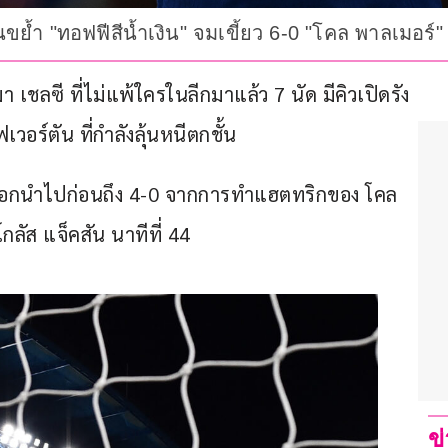
นขย้ำ "ทอฟฟีสีน้ำเงิน" จมเขี้ยว 6-0 "โคล พาลเมอร์"
นมา เชลซี ที่ไม่แพ้ใครในลีกมาแล้ว 7 นัด มีคิวเปิดรัง 
อร์ตัน ที่กำลังลุ้นหนีตกชั้น
ละออกนำไปก่อนถึง 4-0 จากการทำแฮตทริกของ โคล 
กลัส แจ็คสัน นาทีที่ 44
ข