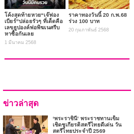
โค้งสุดท้ายหวย“เจ๊ฟอง
ราคาทองวันนี้ 20 ก.พ.68
เบียร์”ปล่อยรัวๆ ที่เด็ดคือ
ร่วง 100 บาท
เลขธูปองค์พ่อพิฆเนศรีบ
20 กุมภาพันธ์ 2568
หาซื้อกันเลย
1 มีนาคม 2568
ข่าวล่าสุด
‘พระราชินี’ พระราชทานเข็ม
เชิดชูเกียรติสตรีไทยดีเด่น วัน
สตรีไทยประจำปี 2569