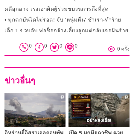
คดีอุกอาจ เร่งเอาผิดผู้ร่วมขบวนการถึงที่สุด
มุกตกบันไดไม่รอด! จับ ‘หนุ่มหื่น’ ชำเรา-ทำร้าย
เด็ก 1 ขวบดับ พ่อช็อกจ้างเลี้ยงลูกแต่กลับเจอฝันร้าย
0
0
0
0
0 ครั้ง
ข่าวอื่นๆ
อิหร่านจี้อิสราเอลถอนทัพ
เปิด 5 มุกมิจฉาชีพ ฉวย