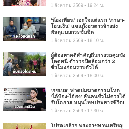
1 สิงหาคม 2569
19:24 น.
‘น้องเทียน’ เอะใจแต่แรก ‘ภาษา-
โอนเงิน’ แฉแก๊งอวตารจ้างส่ง
พัสดุแบบกระชั้นชิด
1 สิงหาคม 2569
18:10 น.
ผู้ต้องหาคดีสำคัญถีบกรงรถคุมขัง
โดดหนี ตำรวจปิดล้อมกว่า 3
ชั่วโมงก่อนรวบตัวได้
1 สิงหาคม 2569
18:00 น.
‘กชเบล’ ฟาดปมฆาตกรรมโหด
‘ไอ้ป๋อง-ไอ้ธง’ ลั่นคนชั่วไม่ควรได้
รับโอกาส หนุนโทษประหารชีวิต!
1 สิงหาคม 2569
17:30 น.
โปรดเกล้าฯ พระราชทานเหรียญ