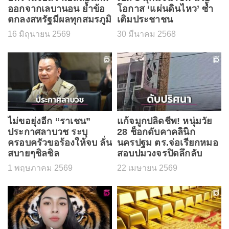
ออกจากเลบานอน ย้ำข้อ
โอกาส ‘แผ่นดินไหว’ ซ้ำ
ตกลงสหรัฐมีผลทุกสมรภูมิ
เติมประชาชน
16 มิถุนายน 2569
30 มีนาคม 2568
ไม่ขอยุ่งอีก “ราเชน”
แก้จมูกปลิดชีพ! หนุ่มวัย
ประกาศลาบวช ระบุ
28 ช็อกดับคาคลินิก
ครอบครัวขอร้องให้จบ ลั่น
นครปฐม ตร.จ่อเรียกหมอ
สบายๆชิลชิล
สอบปมวงจรปิดลึกลับ
1 พฤษภาคม 2569
22 เมษายน 2569