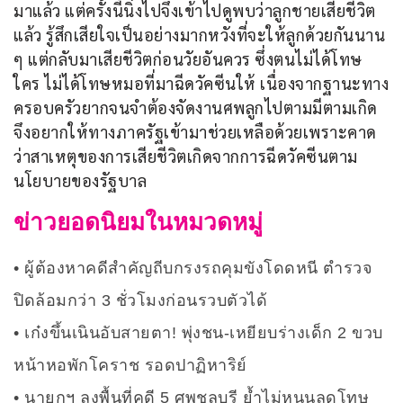
มาแล้ว แต่ครั้งนี้นิ่งไปจึงเข้าไปดูพบว่าลูกชายเสียชีวิต
แล้ว รู้สึกเสียใจเป็นอย่างมากหวังที่จะให้ลูกด้วยกันนาน 
ๆ แต่กลับมาเสียชีวิตก่อนวัยอันควร ซึ่งตนไม่ได้โทษ
ใคร ไม่ได้โทษหมอที่มาฉีดวัคซีนให้ เนื่องจากฐานะทาง
ครอบครัวยากจนจำต้องจัดงานศพลูกไปตามมีตามเกิด 
จึงอยากให้ทางภาครัฐเข้ามาช่วยเหลือด้วยเพราะคาด
ว่าสาเหตุของการเสียชีวิตเกิดจากการฉีดวัคซีนตาม
นโยบายของรัฐบาล
ข่าวยอดนิยมในหมวดหมู่
ผู้ต้องหาคดีสำคัญถีบกรงรถคุมขังโดดหนี ตำรวจ
ปิดล้อมกว่า 3 ชั่วโมงก่อนรวบตัวได้
เก๋งขึ้นเนินอับสายตา! พุ่งชน-เหยียบร่างเด็ก 2 ขวบ
หน้าหอพักโคราช รอดปาฏิหาริย์
นายกฯ ลงพื้นที่คดี 5 ศพชลบุรี ย้ำไม่หนุนลดโทษ