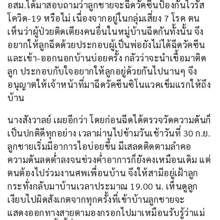
อสม.ได้มาสอบถามว่าลูกชายจะฉีดวัคซีนป้องกันไวรัส
โควิด-19 หรือไม่ เนื่องจากอยู่ในกลุ่มเสี่ยง 7 โรค ตน
เห็นว่าผู้ป่วยติดเตียงคนอื่นในหมู่บ้านฉีดกันทั้งนั้น จึง
อยากให้ลูกฉีดด้วยประกอบผู้เป็นพ่อยังไม่ได้ฉีดวัคซีน
และเข้า-ออกนอกบ้านบ่อยครั้ง กลัวว่าจะนำเชื้อมาติด
ลูก ประกอบกับใจอยากให้ลูกอยู่ด้วยกันไปนานๆ จึง
อนุญาตให้เจ้าหน้าที่มาฉีดวัคซีนซิโนแวคเข็มแรกให้ถึง
บ้าน
นางสังวาลย์ เผยอีกว่า โดยก่อนฉีดได้ตรวจวัดความดันก็
เป็นปกติดีทุกอย่าง เวลาผ่านไปข้ามวันเช้าวันที่ 30 ก.ย. 
ลูกชายเริ่มมีอาการไอบ่อยขึ้น มีเสลดติดตามลำคอ 
ความดันลดต่ำลงจนช่วงค่ำอาการก็ยังคงเหมือนเดิม แต่
ตนต้องไปร่วมงานศพเพื่อนบ้าน จึงให้สามีอยู่เฝ้าลูก 
กระทั่งกลับมาบ้านเวลาประมาณ 19.00 น. เห็นดูลูก
เงียบไปผิดสังเกตจากทุกครั้งที่เข้าบ้านลูกชายจะ
แสดงออกทางสายตามองกรอกไปมาเหมือนรับรู้ว่าแม่