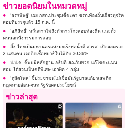
ข่าวยอดนิยมในหมวดหมู่
‘อรรษิษฐ์’ เผย กสถ.ประชุมชี้ชะตา ขรก.ท้องถิ่นเอี่ยวทุจริต
สอบที่บรรจุแล้ว 15 ก.ค. นี้
‘อภิสิทธิ์’ หวั่นสาวไม่ถึงตัวการโกงสอบท้องถิ่น แนะตั้ง
คนนอกนั่งกรรมการสอบ
อึ้ง ไทยเป็นมหานครแห่งมะเร็งท่อน้ำดี สวรส. เปิดผลตรวจ
2 แสนคน เจอติดเชื้อพยาธิใบไม้ตับ 30.36%
ป.ป.ช. ชี้พบมีหลักฐาน อธิบดี สถ.กับพวก แก้ไขคะแนน
สอบ ไต่สวนเป็นคดีพิเศษ เอาผิด 4 กลุ่ม
‘ดุสิตโพล’ ชี้ประชาชนไม่เชื่อมั่นรัฐบาลแก้ยาเสพติด
กฎหมายอ่อน-จนท.รัฐรับผลประโยชน์
ข่าวล่าสุด