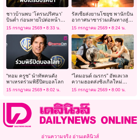
ชาวบ้านพบ ‘โดรนปริศนา’
รัสเซียส่งยานโซยุซ พานักบิน
บินต่ำ ก่อนหายไปต่อหน้า
อวกาศนาซาร่วมเดินทางสู่ไอ
ต่อตา ทิศใต้ตรงข้ามตลาด
เอสเอส
15 กรกฎาคม 2569
8:33 น.
15 กรกฎาคม 2569
8:24 น.
ชายแดนช่องจอม
“ทอม ครูซ” นำทัพคนดัง
“ไดมอนด์ ณรกร” อัพเลเวล
พาเหรดร่วมพิธีปิดบอลโลก
ความฮอตส่งซิงเกิลใหม่
เขย่าหัวใจแฟนๆ ในเพลง “Mi
15 กรกฎาคม 2569
8:02 น.
15 กรกฎาคม 2569
8:00 น.
Amor”
อ่านความจริง อ่านเดลินิวส์