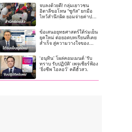
จบลงด้วยดี! กลุ่มเยาวชน
อิตาลีขอโทษ “ซูกัส” ยกมือ
ไหว้สำนึกผิด ยอมจ่ายค่าปรับ
ยุติคดีดูหมิ่น
ข้อเสนอยุทธศาสตร์ใต้ร่มเย็น
ยุคใหม่ ต่อยอดบทเรียนที่เคย
สำเร็จ สู่ความวางใจของ
ประชาชน
‘อนุทิน’ โผล่คอมเมนต์ ‘รับ
ทราบ รับปฏิบัติ’ เพจเชียร์ฟ้อง
‘ยิ่งชีพ ไอลอว์’ คดีฮั้วสว.