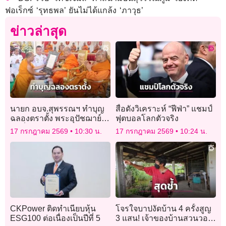
ฟอเร็กซ์ ‘รุทธพล’ ยันไม่ได้แกล้ง ‘ภาวุธ’
ข่าวล่าสุด
นายก อบจ.สุพรรณฯ ทำบุญ
สื่อดังวิเคราะห์ “ฟีฟ่า” แชมป์
ฉลองตราตั้ง พระอุปัชฌาย์
ฟุตบอลโลกตัวจริง
รุ่นที่ 59
17 กรกฎาคม 2569
10:30 น.
17 กรกฎาคม 2569
10:24 น.
CKPower ติดทำเนียบหุ้น
โจรใจบาปงัดบ้าน 4 ครั้งสูญ
ESG100 ต่อเนื่องเป็นปีที่ 5
3 แสน! เจ้าของบ้านสวนวอน