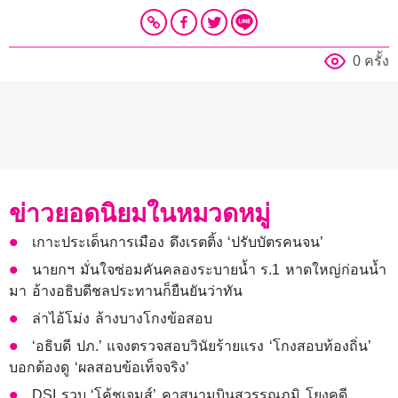
0 ครั้ง
ข่าวยอดนิยมในหมวดหมู่
เกาะประเด็นการเมือง ดึงเรตติ้ง ‘ปรับบัตรคนจน’
นายกฯ มั่นใจซ่อมคันคลองระบายน้ำ ร.1 หาดใหญ่ก่อนน้ำ
มา อ้างอธิบดีชลประทานก็ยืนยันว่าทัน
ล่าไอ้โม่ง ล้างบางโกงข้อสอบ
‘อธิบดี ปภ.’ แจงตรวจสอบวินัยร้ายแรง ‘โกงสอบท้องถิ่น’
บอกต้องดู ‘ผลสอบข้อเท็จจริง’
DSI รวบ ‘โค้ชเจมส์’ คาสนามบินสุวรรณภูมิ โยงคดี