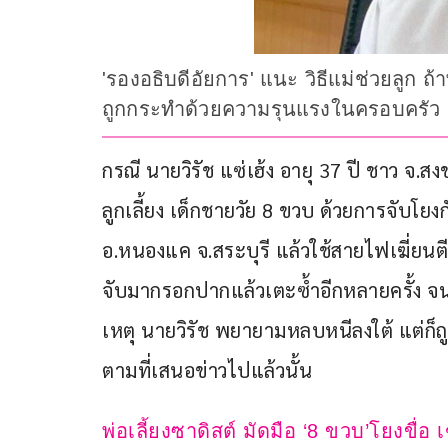
'รองอธิบดีอัยการ' แนะ วิธีแม่ช่วยลูก ถ
ถูกกระทำด้วยความรุนแรงในครอบครัว เป
กรณี นายวิรัช แซ่เฮ้ง อายุ 37 ปี ชาว จ.
ลูกเลี้ยง เด็กชายวัย 8 ขวบ ด้วยการจับโย
อ.หนองแค จ.สระบุรี แล้วใช้สายไฟเฆี่ยนตีจ
จับมากรอกปากแล้วเตะซ้ำอีกหลายครั้ง จนเด
เหตุ นายวิรัช พยายามหลบหนีลงใต้ แต่ก็ถูกส
ตามที่เสนอข่าวไปแล้วนั้น
พ่อเลี้ยงซาดิสต์ มัดมือ ‘8 ขวบ’โยงขื่อ