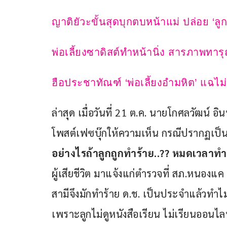
ญาติยัวะขั้นสุดบุกตบหน้าแม่ ปล่อย ‘ล
พ่อเลี้ยงซาดิสต์ทำหน้านิ่ง สารภาพทา
ฮือประชาทัณฑ์ ‘พ่อเลี้ยงอำมหิต’ แฉไม่
ล่าสุด เมื่อวันที่ 21 ต.ค. นายโกศลวัฒน์ 
โพสต์เฟซบุ๊กให้ความเห็น กรณีปรากฏเป็นข่า
อย่างไรถ้าลูกถูกทำร้าย..?? หมดเวลาทำร้
ผู้เสียชีวิต มาแจ้งแก่ตำรวจที่ สภ.หนองแ
สามีจึงมักทำร้าย ด.ช. เป็นประจำแล้วทำไม ไม
เพราะลูกไม่ดูหนังสือเรียน ไม่เรียนออนไลน