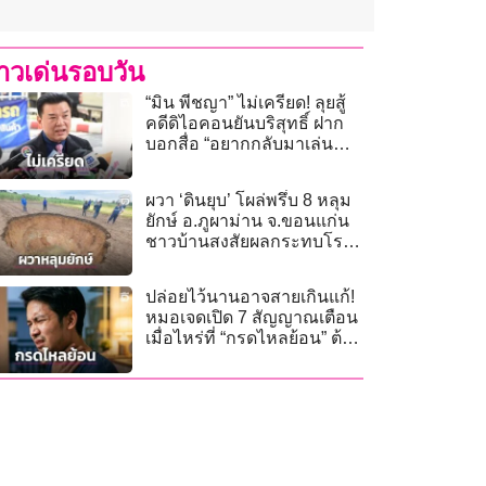
่าวเด่นรอบวัน
“มิน พีชญา” ไม่เครียด! ลุยสู้
คดีดิไอคอนยันบริสุทธิ์ ฝาก
บอกสื่อ “อยากกลับมาเล่น
ละคร”
ผวา ‘ดินยุบ’ โผล่พรึ่บ 8 หลุม
ยักษ์ อ.ภูผาม่าน จ.ขอนแก่น
ชาวบ้านสงสัยผลกระทบโรง
โม่หิน!
ปล่อยไว้นานอาจสายเกินแก้!
หมอเจดเปิด 7 สัญญาณเตือน
เมื่อไหร่ที่ “กรดไหลย้อน” ต้อง
ส่องกล้องด่วน?