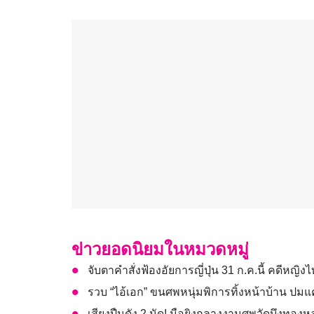
ข่าวยอดนิยมในหมวดหมู่
จับตาคำสั่งฟ้องอัยการญี่ปุ่น 31 ก.ค.นี้ คดีหญิ
รวบ “ไอ้เอก” ขนศพหนุ่มพิการทิ้งหน้าบ้าน ปมแค
เสียงปืนดัง 2 นัด! มือยิงกลางงานศพวัดบึงท