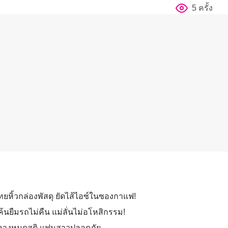
5 ครั้ง
งไทยหิ้วกล่องพัสดุ ยัดไส้ไอซ์ในซองกาแฟ!
้นยืมรถไม่คืน แม่ลั่นไม่อโหสิกรรม!
องหลางหมดสติ แฟนสาวปลอดภัย