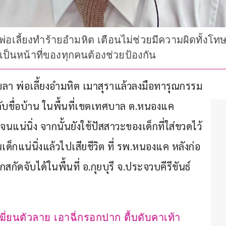
้าพ่อเลี้ยงทำร้ายอำมหิต เตือนไม่ช่วยมีความผิดทั้งโท
็นหน้าที่ของทุกคนต้องช่วยป้องกัน
สงขลา พ่อเลี้ยงอำมหิต เมาสุราแล้วลงมือทารุณกรรม
งกับขื่อบ้าน ในพื้นที่เขตเทศบาล ต.หนองแค 
นแน่นิ่ง จากนั้นยังใช้ปัสสาวะของเด็กที่ใส่ขวดไว้ 
็กแน่นิ่งแล้วไปเสียชีวิต ที่ รพ.หนองแค หลังก่อ
กัดจับได้ในพื้นที่ อ.กุยบุรี จ.ประจวบคีรีขันธ์ 
 เฆี่ยนตัวลาย เอาฉี่กรอกปาก ตื้บดับคาเท้า