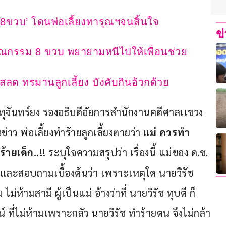
ูก8ขวบ’ โดนพ่อเลี้ยงทารุณฯจนสิ้นใจ
ข
รุณกรรม 8 ขวบ พยายามหนีไปให้เพื่อนช่วย
สลด ทรมานลูกเลี้ยง บังคับกินอ้วกด้วย
อินทุจันทร์ยง รองอธิบดีอัยการสำนักงานคดีศาลเเขวง 
ว พ่อเลี้ยงทำร้ายลูกเลี้ยงตายว่า 
แม่ ควรทำ
ายเด็ก..!!
 ระบุใจความสรุปว่า เรื่องนี้ แม่ของ ด.ช. 
ค และสอบถามเบื้องต้นว่า เพราะเหตุใด นายวิรัช 
่ห้ามสามี ผู้เป็นแม่ อ้างว่าที่ นายวิรัช ทุบตี ก็
์ ที่ไม่ห้ามเพราะกลัว นายวิรัช ทำร้ายตน จึงไม่กล้า