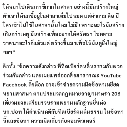
ให้หมาไปเดินเกาขี้กากในศาลา​ อย่างนี้มันสร้างใหญ่ 
ตัวเอาให้นกขี้อยู่ในศาลาเต็มไปหมด​ แต่คำถาม คือ มี
ใครเข้าไปใช้ในศาลานั้นไหม ไม่มี​ เพราะอะไรมันสร้าง
เกินกว่าเหตุ​ มันสร้างเพื่ออยากได้ศรัทธา โชคลาภ
วาสนาอะไรก็แล้วแต่​ สร้างขึ้นมาเพื่อให้มันดูยิ่งใหญ่​ 
ฯลฯ”
อีกทั้ง
 “ข้อความดังกล่าว ที่ทิดเบียร์คนตื่นธรรมกับพวก
ร่วมกันกล่าว และเผยแพร่ออกสื่อสาธารณะ YouTube 
Facebook ติ๊กต๊อก​ อาจเข้าข่ายความผิดข้อหาเหยียด
หยามศาสนา ตามประมวลกฎหมายอาญามาตรา 206 
เดี๋ยวผมจะเตรียมรวบรวมพยานหลักฐานยื่นต่อ
บก.ปอท ให้ดำเนินคดีกับทิดเบียร์คนตื่นธรรม​ ในข้อหา
นี้และข้อหา ความผิดเกี่ยวกับคอมพิวเตอร์ 