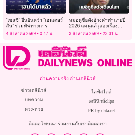
“เชลซี” ยืนยันคว้า “เฮนเดอร์
หมอดูชื่อดังอ้างคำทำนายปี
สัน” ร่วมทัพทางการ
2026 แม่นแล้วสองเรื่อง
เตือนภัยเรื่องที่สามกำลังก่อ
4 สิงหาคม 2569
0:47 น.
3 สิงหาคม 2569
23:31 น.
ตัว
อ่านความจริง อ่านเดลินิวส์
ข่าวเดลินิวส์
ไลฟ์สไตล์
บทความ
เดลินิวส์clips
ดวง-หวย
PR by dataxet
ติดต่อโฆษณา
ร่วมงานกับเรา
ติดต่อเรา