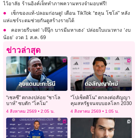
ไว้อาลัย ร้านอิงค์เจ็ททำภาพความทรงจำมอบฟรี!
เช็กของแท้-ปลอมก่อนดู! เตือน TikTok “ฮลุน โซโล่” หลัง
แห่แชร์ระดมช่วยกันดูสร้างรายได้
คอหวยรีบจด! ‘เจ๊นุ๊ก บารมีมหาเฮง’ ปล่อยใบแนวทาง ‘งบ
น้อย’ งวด 1 ส.ค. 69
ข่าวล่าสุด
“เชลซี” ตกลงปล่อย “ชาโล
“โปเช็ตติโน” ตกลงต่อสัญญา
บาห์” ซบตัก “โคโม”
คุมสหรัฐจนจบบอลโลก 2030
4 สิงหาคม 2569
2:05 น.
4 สิงหาคม 2569
1:05 น.