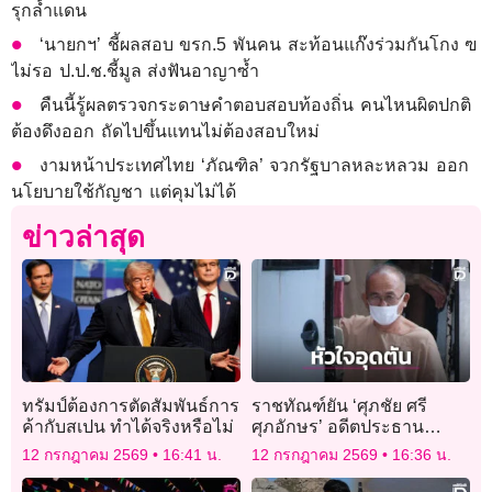
รุกล้ำแดน
‘นายกฯ’ ชี้ผลสอบ ขรก.5 พันคน สะท้อนแก๊งร่วมกันโกง ฃ
ไม่รอ ป.ป.ช.ชี้มูล ส่งฟันอาญาซ้ำ
คืนนี้รู้ผลตรวจกระดาษคำตอบสอบท้องถิ่น คนไหนผิดปกติ
ต้องดึงออก ถัดไปขึ้นแทนไม่ต้องสอบใหม่
งามหน้าประเทศไทย ‘ภัณฑิล’ จวกรัฐบาลหละหลวม ออก
นโยบายใช้กัญชา แต่คุมไม่ได้
ข่าวล่าสุด
ทรัมป์ต้องการตัดสัมพันธ์การ
ราชทัณฑ์ยัน ‘ศุภชัย ศรี
ค้ากับสเปน ทำได้จริงหรือไม่
ศุภอักษร’ อดีตประธาน
บริหารสหกรณ์ เสียชีวิตแล้ว
12 กรกฎาคม 2569
16:41 น.
12 กรกฎาคม 2569
16:36 น.