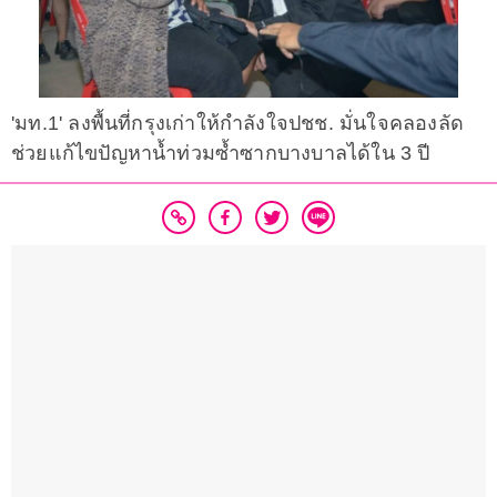
'มท.1' ลงพื้นที่กรุงเก่าให้กำลังใจปชช. มั่นใจคลองลัด
ช่วยแก้ไขปัญหาน้ำท่วมซ้ำซากบางบาลได้ใน 3 ปี