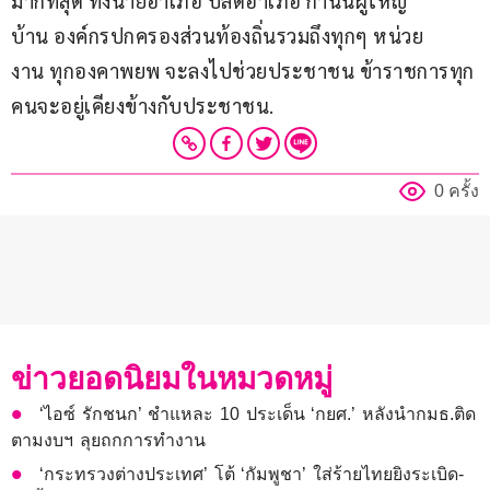
มากที่สุด ทั้งนายอำเภอ ปลัดอําเภอ กำนันผู้ใหญ่
บ้าน องค์กรปกครองส่วนท้องถิ่นรวมถึงทุกๆ หน่วย
งาน ทุกองคาพยพ จะลงไปช่วยประชาชน ข้าราชการทุก
คนจะอยู่เคียงข้างกับประชาชน.
0 ครั้ง
ข่าวยอดนิยมในหมวดหมู่
‘ไอซ์ รักชนก’ ชำแหละ 10 ประเด็น ‘กยศ.’ หลังนำกมธ.ติด
ตามงบฯ ลุยถกการทำงาน
‘กระทรวงต่างประเทศ’ โต้ ‘กัมพูชา’ ใส่ร้ายไทยยิงระเบิด-