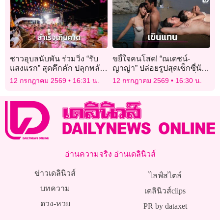
ชาวอุบลนับพัน ร่วมวิ่ง “รับ
ขยี้ใจคนโสด! “ณเดชน์-
แสงแรก” สุดคึกคัก ปลุกพลัง
ญาญ่า” ปล่อยรูปสุดเซ็กซี่นับ
เมืองสุขภาวะ “อุบล อยู่ดี”
ถอยหลังเข้าพิธีแต่งงานที่
12 กรกฎาคม 2569
16:31 น.
12 กรกฎาคม 2569
16:30 น.
สำเร็จเกินคาด!
กทม.
อ่านความจริง อ่านเดลินิวส์
ข่าวเดลินิวส์
ไลฟ์สไตล์
บทความ
เดลินิวส์clips
ดวง-หวย
PR by dataxet