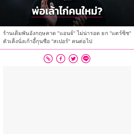
ร้านเดิมพันอังกฤษคาด "แอนจ์" ไม่น่ารอด ยก "แตร์ซิช"
ตัวเต็งนั่งเก้าอี้กุนซือ "สเปอร์" คนต่อไป