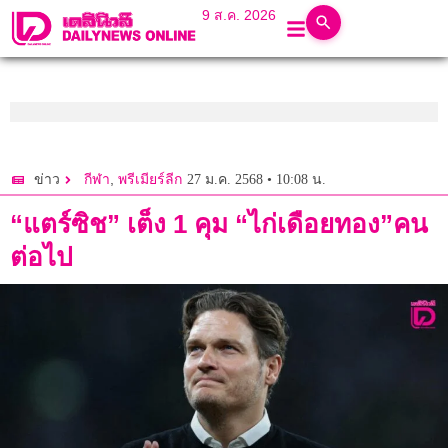
9 ส.ค. 2026
,
27 ม.ค. 2568 • 10:08 น.
ข่าว
กีฬา
พรีเมียร์ลีก
“แตร์ซิช” เต็ง 1 คุม “ไก่เดือยทอง”คน
ต่อไป