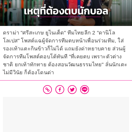
ดราม่า "ศรีสะเกษ ยูไนเต็ด" ทีมไทยลีก 2 "ดานิโล
โลเปส" โพสต์แฉผู้จัดการทีมตบหน้าเพื่อนร่วมทีม, ใส่
รองเท้าแตะกินข้าวก็ไม่ได้ แถมยังด่าหยาบคาย ส่วนผู้
จัดการทีมโพสต์ตอบโต้ทันที "ที่เคยตบ เพราะตัวต่าง
ชาติ ยกเท้าทักทาย ต้องสอนวัฒนธรรมไทย" ลั่นนักเตะ
ไม่มีวินัย ก็ต้องโดนด่า