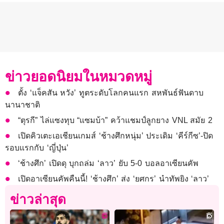
ข่าวยอดนิยมในหมวดหมู่
ตั้ง ‘แจ็คสัน หวัง’ ทูตระดับโลกคนแรก สหพันธ์ฟันดาบ
นานาชาติ
“ตุรกี” ไล่แซงทุบ “แซมบ้า” คว้าแชมป์ลูกยาง VNL สมัย 2
เปิดคิวเตะเอเชียนเกมส์ ‘ช้างศึกหนุ่ม’ ประเดิม ‘คีร์กีซ’-ปิด
รอบแรกกับ ‘ญี่ปุ่น’
‘ช้างศึก’ เปิดดุ บุกถล่ม ‘ลาว’ ยับ 5-0 บอลอาเซียนคัพ
เปิดอาเซียนคัพคืนนี้! ‘ช้างศึก’ ส่ง ‘ยศกร’ นำทัพยิง ‘ลาว’
ข่าวล่าสุด