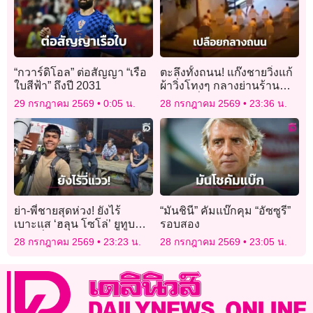
“กวาร์ดิโอล” ต่อสัญญา “เรือ
ตะลึงทั้งถนน! แก๊งชายวิ่งแก้
ใบสีฟ้า” ถึงปี 2031
ผ้าวิ่งโทงๆ กลางย่านร้าน
อาหารชื่อดังในออสเตรเลีย
29 กรกฎาคม 2569
0:05 น.
28 กรกฎาคม 2569
23:36 น.
ย่า-พี่ชายสุดห่วง! ยังไร้
“มันชินี” คัมแบ๊กคุม “อัซซูรี”
เบาะแส ‘ฮลุน โซโล่’ ยูทูบ
รอบสอง
เบอร์ชื่อดังหายตัวปริศนา
28 กรกฎาคม 2569
23:23 น.
28 กรกฎาคม 2569
23:05 น.
จอร์เจีย