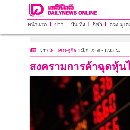
หน้าแรก
ข่าว
บันเทิง
กีฬา
ดวง-มูเตล
ข่าว
เศรษฐกิจ
4 มี.ค. 2568 • 17:02 น.
สงครามการค้าฉุดหุ้นไท