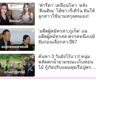
‘ฟารีดา’ เคลื่อนไหว หลัง
‘ติณติณ’ โต้ข่าวรีเทิร์น ยันให้
ลูกสาวใช้นามสกุลตนเอง!
‘อดีตผู้สมัครสว.ภูเก็ต’ แฉ
อดีตผู้สมัครสส.พรรคหนึ่งเปย์
ยับก่อนเลือกสว.ปี67
ค้นหา 3 วันยังไร้แวว! หนุ่ม
พลัดตกน้ำยวมขณะเก็บท่อน
ไม้ กู้ภัยปรับแผนลุยเรือปูพรม
5 กม.