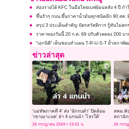
ส่องรายได้ KFC ในมือไทยเบฟย้อนหลัง 4 ปี ก
ขึ้นรัวๆ กบน.ขึ้นราคาน้ำมันทุกชนิดอีก 90 สต. มีผ
สรุป 3 ประเด็นสำคัญ บัตรสวัสดิการ รู้ทันไม่ต
ราคาทองวันนี้ 20 ก.ค. 69 ปรับตัวลดลง 200 บ
“เอกนิติ” เห็นชอบทำแผน T-R-U-S-T ย้ำสภาพัฒน
ข่าวล่าสุด
‘แม่ทัพภาคที่ 4’ ส่ง ‘นักรบดำ’ ปิดล้อม
สพม.พัง
‘เขาเมาะแต’ ล่า 4 แกนนำ ‘โจรใต้’
สภานักเ
26 กรกฎาคม 2569
19:01 น.
26 กรก