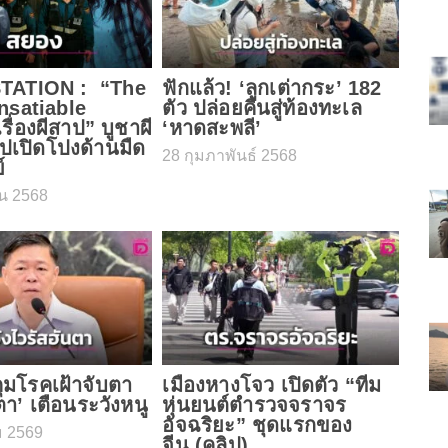
TATION : “The
ฟักแล้ว! ‘ลูกเต่ากระ’ 182
nsatiable
ตัว ปล่อยคืนสู่ท้องทะเล
รื่องผีสาป” บูชาผี
‘หาดสะพลี’
ปเปิดโปงด้านมืด
28 กุมภาพันธ์ 2568
ย์
น 2568
มโรคเฝ้าจับตา
เมืองหางโจว เปิดตัว “ทีม
ตา’ เตือนระวังหนู
หุ่นยนต์ตำรวจจราจร
อัจฉริยะ” ชุดแรกของ
 2569
จีน (คลิป)