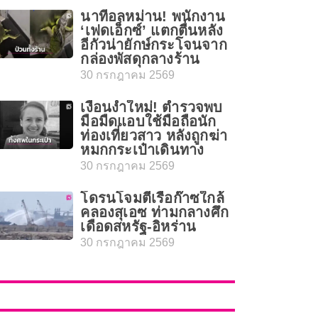
นาทีอลหม่าน! พนักงาน
‘เฟดเอ็กซ์’ แตกตื่นหลัง
อีกัวน่ายักษ์กระโจนจาก
กล่องพัสดุกลางร้าน
30 กรกฎาคม 2569
เงื่อนงำใหม่! ตำรวจพบ
มือมืดแอบใช้มือถือนัก
ท่องเที่ยวสาว หลังถูกฆ่า
หมกกระเป๋าเดินทาง
30 กรกฎาคม 2569
โดรนโจมตีเรือก๊าซใกล้
คลองสุเอซ ท่ามกลางศึก
เดือดสหรัฐ-อิหร่าน
30 กรกฎาคม 2569