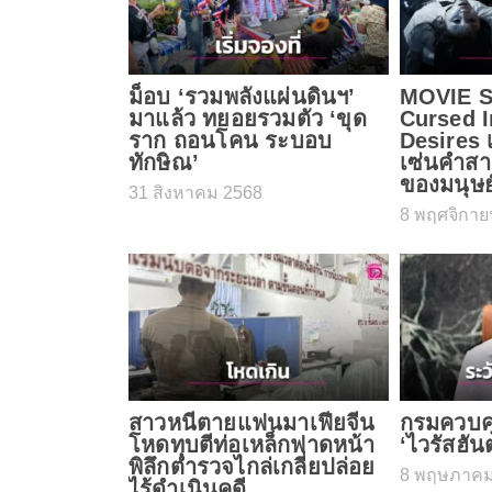
ม็อบ ‘รวมพลังแผ่นดินฯ’
MOVIE S
มาแล้ว ทยอยรวมตัว ‘ขุด
Cursed I
ราก ถอนโคน ระบอบ
Desires เ
ทักษิณ’
เซ่นคำสา
ของมนุษ
31 สิงหาคม 2568
8 พฤศจิกาย
สาวหนีตายแฟนมาเฟียจีน
กรมควบคุ
โหดทุบตีท่อเหล็กฟาดหน้า
‘ไวรัสฮัน
พิลึกตำรวจไกล่เกลี่ยปล่อย
8 พฤษภาคม
ไร้ดำเนินคดี