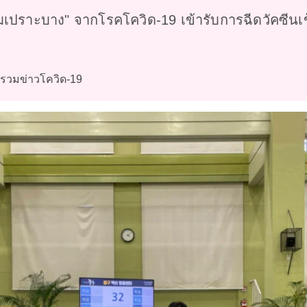
่มเปราะบาง" จากโรคโควิด-19 เข้ารับการฉีดวัคซีนเข
รวมข่าวโควิด-19