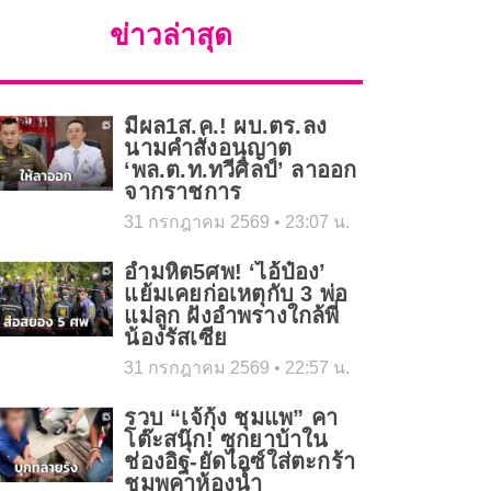
ข่าวล่าสุด
มีผล1ส.ค.! ผบ.ตร.ลง
นามคำสั่งอนุญาต
‘พล.ต.ท.ทวีศิลป์’ ลาออก
จากราชการ
31 กรกฎาคม 2569
23:07 น.
อำมหิต5ศพ! ‘ไอ้ป๋อง’
แย้มเคยก่อเหตุกับ 3 พ่อ
แม่ลูก ฝังอำพรางใกล้พี่
น้องรัสเซีย
31 กรกฎาคม 2569
22:57 น.
รวบ “เจ้กุ้ง ชุมแพ” คา
โต๊ะสนุ๊ก! ซุกยาบ้าใน
ช่องอิฐ-ยัดไอซ์ใส่ตะกร้า
ชมพูคาห้องน้ำ