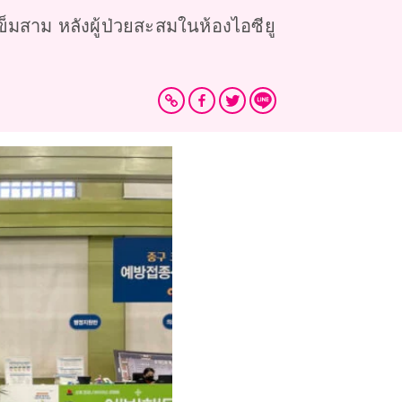
็มสาม หลังผู้ป่วยสะสมในห้องไอซียู