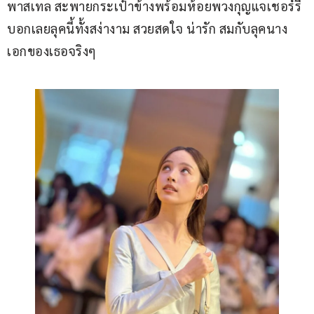
พาสเทล สะพายกระเป๋าข้างพร้อมห้อยพวงกุญแจเชอร์รี่ 
บอกเลยลุคนี้ทั้งสง่างาม สวยสดใจ น่ารัก สมกับลุคนาง
เอกของเธอจริงๆ