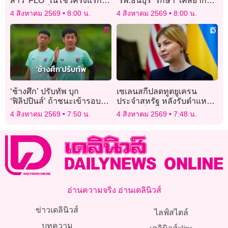
สาว ‘FLO’ ในโชว์ครั้งแรกใน
‘รพ.ธนบุรี’ รักษา ‘เคสยาก
ไทย เอฟซีตื่นเต้นหนักมาก
โรคกระดูกสันหลัง’
4 สิงหาคม 2569
8:00 น.
4 สิงหาคม 2569
8:00 น.
‘ช้างศึก’ ปรับทัพ บุก
เซเลนสกีปลดทูตยูเครน
‘ฟิลิปปินส์’ ถ้าชนะเข้ารอบ
ประจำสหรัฐ หลังรับตำแหน่ง
บอลอาเซียนคัพ
ไม่ถึงหนึ่งปี
4 สิงหาคม 2569
7:50 น.
4 สิงหาคม 2569
7:48 น.
อ่านความจริง อ่านเดลินิวส์
ข่าวเดลินิวส์
ไลฟ์สไตล์
บทความ