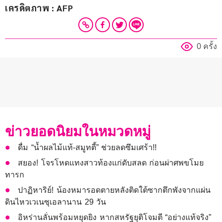
เครดิตภาพ : AFP
0 ครั้ง
ข่าวยอดนิยมในหมวดหมู่
ดื่ม “น้ำผลไม้แท้-สมูทตี้” ช่วยลดซึมเศร้า!!
สยอง! โจรโหดแทงสาวท้องแก่ดับสลด ก่อนผ่าศพขโมย
ทารก
ปาฏิหาริย์! น้องหมารอดตายหลังติดใต้ซากตึกพังจากแผ่น
ดินไหวเวเนซุเอลานาน 29 วัน
อิหร่านลั่นพร้อมหยุดยิง หากสหรัฐยุติโจมตี “อย่างแท้จริง”