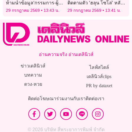
ห้ามนำข้อมูล‘กรรมการ-ผู้ถือ
ติดตามตัว ‘ฮลุน โซโล่’ หลัง
หุ้น’ ไปเผยแพร่เชิงธุรกิจ ผิด
ขาดการติดต่อนานกว่า 2
29 กรกฎาคม 2569
13:43 น.
29 กรกฎาคม 2569
13:41 น.
PDPA
สัปดาห์
อ่านความจริง อ่านเดลินิวส์
ข่าวเดลินิวส์
ไลฟ์สไตล์
บทความ
เดลินิวส์clips
ดวง-หวย
PR by dataxet
ติดต่อโฆษณา
ร่วมงานกับเรา
ติดต่อเรา
© 2026 บริษัท สี่พระยาการพิมพ์ จำกัด