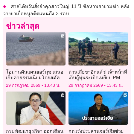
ศาลไต้หวันสั่งจำคุกสาวใหญ่ 11 ปี ข้อหาพยายามฆ่า หลัง
วางยาเบื่อหนูอดีตแฟนถึง 3 รอบ
ข่าวล่าสุด
โอมานดันแผนฮอร์มุซ เสนอ
ด่วนเสียขาอีกแล้ว! เจ้าหน้าที่
เก็บค่าธรรมเนียมโดยสมัคร
เก็บกู้ทุ่นระเบิดเหยียบ PMN
ใจ สหรัฐไม่เอาด้วย
ชายแดนสระแก้ว
29 กรกฎาคม 2569
13:43 น.
29 กรกฎาคม 2569
13:43 น.
กรมพัฒนาธุรกิจฯ ออกเตือน
กต.เร่งประสานจอร์เจียช่วย