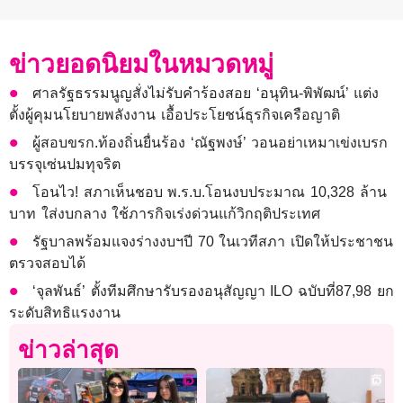
ข่าวยอดนิยมในหมวดหมู่
ศาลรัฐธรรมนูญสั่งไม่รับคำร้องสอย ‘อนุทิน-พิพัฒน์’ แต่ง
ตั้งผู้คุมนโยบายพลังงาน เอื้อประโยชน์ธุรกิจเครือญาติ
ผู้สอบขรก.ท้องถิ่นยื่นร้อง ‘ณัฐพงษ์’ วอนอย่าเหมาเข่งเบรก
บรรจุเซ่นปมทุจริต
โอนไว! สภาเห็นชอบ พ.ร.บ.โอนงบประมาณ 10,328 ล้าน
บาท ใส่งบกลาง ใช้ภารกิจเร่งด่วนแก้วิกฤติประเทศ
รัฐบาลพร้อมแจงร่างงบฯปี 70 ในเวทีสภา เปิดให้ประชาชน
ตรวจสอบได้
‘จุลพันธ์’ ตั้งทีมศึกษารับรองอนุสัญญา ILO ฉบับที่87,98 ยก
ระดับสิทธิแรงงาน
ข่าวล่าสุด