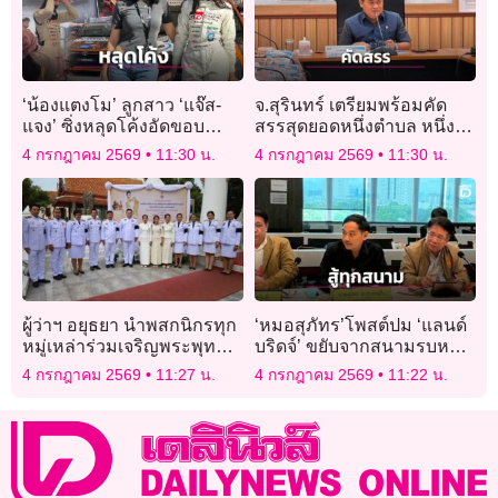
‘น้องแตงโม’ ลูกสาว ‘แจ๊ส-
จ.สุรินทร์ เตรียมพร้อมคัด
แจง’ ซิ่งหลุดโค้งอัดขอบ
สรรสุดยอดหนึ่งตำบล หนึ่ง
สนามแต่สปิริตแรง ลุยซ้อม
ผลิตภัณฑ์ไทย (OTOP
4 กรกฎาคม 2569
11:30 น.
4 กรกฎาคม 2569
11:30 น.
ต่อทันที
Product Champion) ปี 2569
ผู้ว่าฯ อยุธยา นำพสกนิกรทุก
‘หมอสุภัทร’โพสต์ปม ‘แลนด์
หมู่เหล่าร่วมเจริญพระพุทธ
บริดจ์’ ขยับจากสนามรบหน้า
มนต์เฉลิมพระเกียรติ ‘กรม
ทำเนียบสู่สนามรบในสภา
4 กรกฎาคม 2569
11:27 น.
4 กรกฎาคม 2569
11:22 น.
พระศรีสวางควัฒนฯ’ เนื่องใน
โอกาสคล้ายวันประสูติ