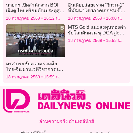
นายกฯ เปิดสำนักงาน BOI
อินเดียปล่อยจรวด “วิกรม-1”
เฉิงตู ไทยพร้อมเป็นประตูสู่
ที่พัฒนาโดยภาคเอกชน ขึ้นสู่
อาเซียน
วงโคจรเป็นครั้งแรก
18 กรกฎาคม 2569
16:12 น.
18 กรกฎาคม 2569
16:00 น.
MTS Gold แนะลงทุนทองคำ
รับโลกผันผวน ชู DCA สะสม
ระยะยาว เตือนใช้มาร์จิ้น
18 กรกฎาคม 2569
15:53 น.
เสี่ยงขาดทุนสูง
มรส.กระชับความร่วมมือ
ไทย-จีน ผ่านเวทีวิชาการ เพื่อ
การพัฒนาที่ยั่งยืน
18 กรกฎาคม 2569
15:59 น.
อ่านความจริง อ่านเดลินิวส์
ข่าวเดลินิวส์