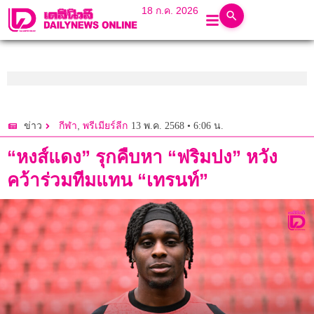
18 ก.ค. 2026
,
13 พ.ค. 2568 • 6:06 น.
ข่าว
กีฬา
พรีเมียร์ลีก
“หงส์แดง” รุกคืบหา “ฟริมปง” หวัง
คว้าร่วมทีมแทน “เทรนท์”