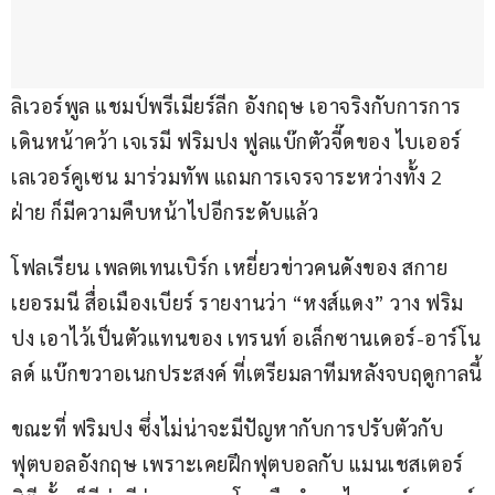
ลิเวอร์พูล แชมป์พรีเมียร์ลีก อังกฤษ เอาจริงกับการการ
เดินหน้าคว้า เจเรมี ฟริมปง ฟูลแบ๊กตัวจี๊ดของ ไบเออร์ 
เลเวอร์คูเซน มาร่วมทัพ แถมการเจรจาระหว่างทั้ง 2 
ฝ่าย ก็มีความคืบหน้าไปอีกระดับแล้ว
โฟลเรียน เพลตเทนเบิร์ก เหยี่ยวข่าวคนดังของ สกาย 
เยอรมนี สื่อเมืองเบียร์ รายงานว่า “หงส์แดง” วาง ฟริม
ปง เอาไว้เป็นตัวแทนของ เทรนท์ อเล็กซานเดอร์-อาร์โน
ลด์ แบ๊กขวาอเนกประสงค์ ที่เตรียมลาทีมหลังจบฤดูกาลนี้
ขณะที่ ฟริมปง ซึ่งไม่น่าจะมีปัญหากับการปรับตัวกับ
ฟุตบอลอังกฤษ เพราะเคยฝึกฟุตบอลกับ แมนเชสเตอร์ 