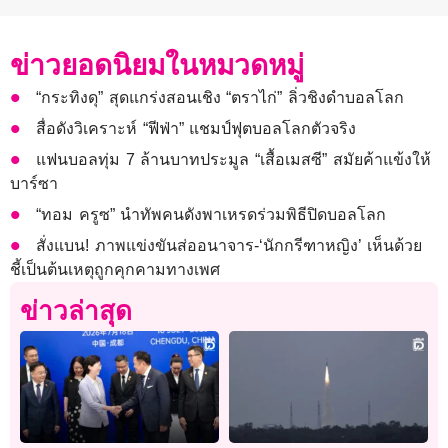
ข่าวยอดนิยมในหมวดหมู่
“กระทิงดุ” สุดแกร่งสอนเชิง “ตราไก่” ลิ่วชิงดำบอลโลก
สื่อดังวิเคราะห์ “ฟีฟ่า” แชมป์ฟุตบอลโลกตัวจริง
แฟนบอลทุ่ม 7 ล้านบาทประมูล “เสื้อเมสซี” สมัยค้าแข้งให้
บาร์ซา
“ทอม ครูซ” นำทัพคนดังพาเหรดร่วมพิธีปิดบอลโลก
สั่งแบน! ภาพแข่งขันส่ออนาจาร-‘นักกรีฑาหญิง’ เห็นด้วย
ชี้เป็นต้นเหตุถูกคุกคามทางเพศ
ข่าวล่าสุด