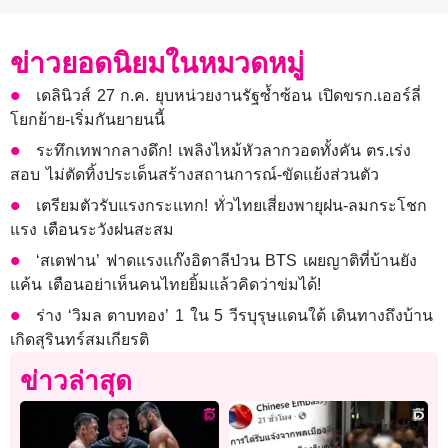
ข่าวยอดนิยมในหมวดหมู่
เดลินิวส์ 27 ก.ค. ยุบหน่วยงานรัฐซ้ำซ้อน เปิดขรก.เออร์ลี่
โยกย้าย-เริ่มกันยายนนี้
ระทึกเทพากลางดึก! เพลิงไหม้หัวลากวอดทั้งคัน ตร.เร่ง
สอบ ไม่ตัดทิ้งประเด็นสร้างสถานการณ์-ขัดแย้งส่วนตัว
เตรียมตัวรับแรงกระแทก! ทั่วไทยเสี่ยงพายุฝน-ลมกระโชก
แรง เตือนระวังฝนสะสม
‘สเตฟาน’ ฟาดแรงแก๊งอิตาลีป่วน BTS เผยญาติที่บ้านยัง
แค้น เตือนอย่าเห็นคนไทยยิ้มแล้วคิดว่าข่มได้!
ร่าง ‘วิมล ตาบทอง’ 1 ใน 5 วีรบุรุษแดนใต้ เดินทางถึงบ้าน
เกิดสุรินทร์สมเกียรติ
ข่าวล่าสุด