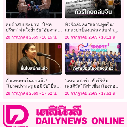
ลบคำสบประมาท! “โชค
ทัวร์ถล่มลง “สถานทูตจีน”
ปรีชา” มั่นใจย้ำชัย “อับดาล
แถลงปกป้องแฟนคลับ ทำคน
ลาห์” พิสูจน์ไม่ใช่แค่ทางผ่าน
ไทยเดือด ถามหามารยาทย้ำ
28 กรกฎาคม 2569
18:15 น.
28 กรกฎาคม 2569
18:11 น.
นี่คืองานซีรีส์เกย์!
ตัวแทนคนในมาแล้ว!
“แซท สปอร์ต ทัวร์ริซึ่ม
“โปรดปราน-หมอมีชัย” ยื่น
เฟสติวัล” กีฬาเชื่อมโยงท่อง
สมัครชิงเก้าอี้ “ผู้ว่าการ
เที่ยวสัมผัสเสน่ห์จันทบุรี (ชม
28 กรกฎาคม 2569
17:52 น.
28 กรกฎาคม 2569
17:51 น.
กกท.”
คลิปบรรยากาศ)