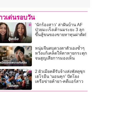
่าวเด่นรอบวัน
‘นักร้องสาว’ ล่าฝันบ้าน AF
ป่วยมะเร็งเต้านมระยะ 3 ลุก
ขึ้นสู้ขนของขายหาทุนผ่าตัด!
หนุ่มจีนตบดวงตาตัวเองซ้ำๆ
หวังแก้เคล็ดให้ตาหายกระตุก
จนสูญเสียการมองเห็น
2 ผัวเมียคดีรับจ้างส่งพัสดุซุก
เฮโรอีน ‘นอนคุก’ ปัดโยง
เครือข่ายค้ายา-คดีแอร์สาว