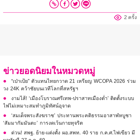
2 ครั้ง
ข่าวยอดนิยมในหมวดหมู่
“เป่าเป้ย” ตัวแทนไทยกวาด 21 เหรียญ WCOPA 2026 ร่วม
วง 24K คว้าชัยบนเวทีโลกที่สหรัฐฯ
งามไส้! ‘เมืองโบราณศรีเทพ-ปราสาทเมืองต่ำ’ ติดตั้งระบบ
ไฟไม่เหมาะสมทำภูมิทัศน์อุจาด
‘สมเด็จพระสังฆราช’ ประทานพระคติธรรมอาสาฬหบูชา
‘สัมมากัมมันตะ’ การงดเว้นกายทุจริต
ด่วน! สพฐ. ย้าย-แต่งตั้ง ผอ.สพท. 40 ราย ก.ค.ศ.ไฟเขียว มี