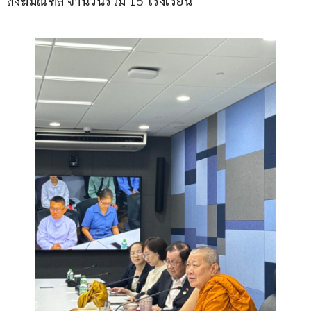
สังฆมณฑล จำนวนรวม 15 โรงเรียน