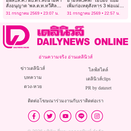
มีผล1ส.ค.! ผบ.ตร.ลงนามคำ
อำมหิต5ศพ! ‘ไอ้ป๋อง’ แย้ม
สั่งอนุญาต ‘พล.ต.ท.ทวีศิลป์’
เพิ่มก่อเหตุสังหาร 3 พ่อแม่ลูก
ลาออกจากราชการ
ฝังอำพรางใกล้พี่น้องรัสเซีย
31 กรกฎาคม 2569
23:07 น.
31 กรกฎาคม 2569
22:57 น.
อ่านความจริง อ่านเดลินิวส์
ข่าวเดลินิวส์
ไลฟ์สไตล์
บทความ
เดลินิวส์clips
ดวง-หวย
PR by dataxet
ติดต่อโฆษณา
ร่วมงานกับเรา
ติดต่อเรา