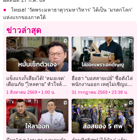
ผลทันที 27 ก.ค. 69
ไทยเฮ! ‘วัดพระมหาธาตุวรมหาวิหาร’ ได้เป็น ‘มรดกโลก’
แห่งแรกของภาคใต้
ข่าวล่าสุด
แข็งแรงก็เสี่ยงได้! ‘หมอเจด’
ฮือฮา “บอสสายเปย์” ชื่อดังไล่
เตือนภัย “ไหลตาย” หัวใจล้ม
พนักงานออก เหตุไม่เชิญแม่
เหลวดึก มื้อใหญ่-แอลกอฮอล์
มางานแต่งเพราะอายหน้าตา
1 สิงหาคม 2569
1:00 น.
31 กรกฎาคม 2569
23:38 น.
ตัวกระตุ้นชั้นดี