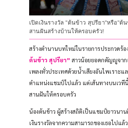
เปิดเงินรางวัล "ต้นข้าว สุปรียา"หรือ"
สานฝันสร้างบ้านให้ครอบครัว!
สร้างตำนานบทใหม่ในรายการประกวดร้องเพล
ต้นข้าว สุปรียา”
 สาวน้อยยอดกตัญญูจากเ
เพลงทั่วประเทศด้วยน้ำเสียงอันไพเราะแล
ตำแหน่งแชมป์ไปแล้ว แต่เส้นทางบนเวทีนี
สานฝันให้ครอบครัว
น้องต้นข้าว ผู้สร้างสถิติเป็นแชมป์ยาวนา
เงินรางวัลจากความสามารถของเธอไปแล้วทั