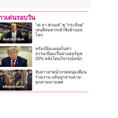
่าวเด่นรอบวัน
“เด ลา ฟวนเต” ชู “กระทิงดุ”
เล่นดีสมควรเข้าชิงดำบอล
โลก
ทรัมป์ล้มแผนเก็บค่า
ธรรมเนียมเรือผ่านฮอร์มุซ
20% หลังโดนวิจารณ์หนัก
จับสาวสาดน้ำกรดหนุ่มเพื่อน
ร่วมงาน แค้นถูกลวนลาม-
คุกคามทางเพศ